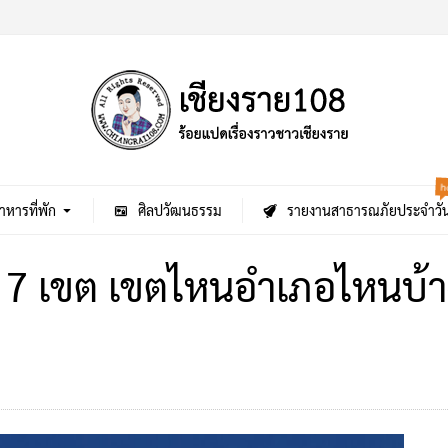
h
าหารที่พัก
ศิลปวัฒนธรรม
รายงานสาธารณภัยประจำวั
น 7 เขต เขตไหนอำเภอไหนบ้า