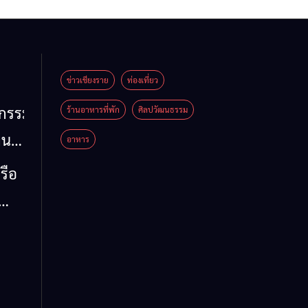
ข่าวเชียงราย
ท่องเที่ยว
หกรรม
ร้านอาหารที่พัก
ศิลปวัฒนธรรม
าน
อาหาร
น
รือ
น้ำ
รวม
 ข้อ
ล จี้
ด่น
 ลง
ห์
าย