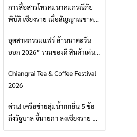
การสื่อสารโทรคมนาคมกรณีภัย
ข่าวเชียงราย
พิบัติ เชียงราย เมื่อสัญญาณขาด
การสื่อสารต้องไม่หยุด
อุตสาหกรรมแฟร์ ล้านนาตะวัน
ข่าวเชียงราย
ออก 2026” รวมของดี สินค้าเด่น
และเสน่ห์วัฒนธรรมจาก 4 จังหวัด
Chiangrai Tea & Coffee Festival
ข่าวเชียงราย
เชียงราย พะเยา แพร่ และน่าน
2026
พร้อมชมคอนเสิร์ตจากศิลปินชื่อ
ดังตลอด 5 วัน
ด่วน! เครือข่ายลุ่มน้ำกกยื่น 5 ข้อ
ข่าวเชียงราย
ถึงรัฐบาล จี้นายกฯ ลงเชียงราย แก้
วิกฤตสารปนเปื้อนต้นน้ำ