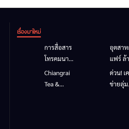
เรื่องมาใหม่
การสื่อสาร
อุตสา
โทรคมนาคม
แฟร์ ล้
กรณีภัย
นาตะวั
Chiangrai
ด่วน! เค
พิบัติ
ออก
Tea &
ข่ายลุ่ม
เชียงราย
2026” 
Coffee
กกยื่น 5
เมื่อ
ของดี
Festival
ถึงรัฐบา
สัญญาณ
สินค้าเ
2026
นายกฯ
ขาด การ
และเสน่
เชียงร