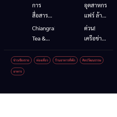
การ
อุตสาหกรรม
สื่อสาร
แฟร์ ล้าน
โทรคมนาคม
นาตะวัน
Chiangrai
ด่วน!
กรณีภัย
ออก
Tea &
เครือข่าย
พิบัติ
2026”
Coffee
ลุ่มน้ำกก
เชียงราย
รวมของดี
Festival
ยื่น 5 ข้อ
ข่าวเชียงราย
ท่องเที่ยว
ร้านอาหารที่พัก
ศิลปวัฒนธรรม
เมื่อ
สินค้าเด่น
2026
ถึงรัฐบาล
อาหาร
สัญญาณ
และเสน่ห์
จี้นายกฯ
ขาด การ
วัฒนธรรม
ลง
สื่อสาร
จาก 4
เชียงราย
ต้องไม่
จังหวัด
แก้วิกฤต