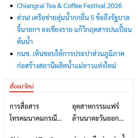
Chiangrai Tea & Coffee Festival 2026
ด่วน! เครือข่ายลุ่มน้ำกกยื่น 5 ข้อถึงรัฐบาล
จี้นายกฯ ลงเชียงราย แก้วิกฤตสารปนเปื้อน
ต้นน้ำ
กนช. เห็นชอบให้การประปาส่วนภูมิภาค
ก่อสร้างสถานีผลิตน้ำแม่ลาวแห่งใหม่
เรื่องมาใหม่
การสื่อสาร
อุตสาหกรรมแฟร์
ข่าวเชียงราย
ข่าวเชียงราย
โทรคมนาคมกรณีภัย
ล้านนาตะวันออก
พิบัติ เชียงราย เมื่อ
2026” รวมของดี