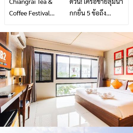
Chiangrai Tea &
ด่วน! เครือข่ายลุ่มน้ำ
ข่าวเชียงราย
ข่าวเชียงราย
สัญญาณขาด การ
สินค้าเด่น และเสน่ห์
Coffee Festival
กกยื่น 5 ข้อถึง
สื่อสารต้องไม่หยุด
วัฒนธรรมจาก 4
2026
รัฐบาล จี้นายกฯ ลง
จังหวัด เชียงราย
เชียงราย แก้วิกฤต
พะเยา แพร่ และ
สารปนเปื้อนต้นน้ำ
น่าน พร้อมชม
คอนเสิร์ตจากศิลปิน
ชื่อดังตลอด 5 วัน