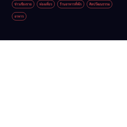
Festival
ยื่น 5 ข้อ
ข่าวเชียงราย
ท่องเที่ยว
ร้านอาหารที่พัก
ศิลปวัฒนธรรม
เมื่อ
สินค้าเด่น
2026
ถึงรัฐบาล
อาหาร
สัญญาณ
และเสน่ห์
จี้นายกฯ
ขาด การ
วัฒนธรรม
ลง
สื่อสาร
จาก 4
เชียงราย
ต้องไม่
จังหวัด
แก้วิกฤต
หยุด
เชียงราย
สารปน
พะเยา
เปื้อน
แพร่ และ
ต้นน้ำ
น่าน
พร้อมชม
คอนเสิร์ต