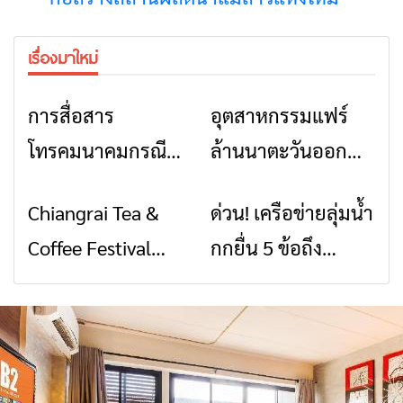
เรื่องมาใหม่
การสื่อสาร
อุตสาหกรรมแฟร์
ข่าวเชียงราย
ข่าวเชียงราย
โทรคมนาคมกรณีภัย
ล้านนาตะวันออก
พิบัติ เชียงราย เมื่อ
2026” รวมของดี
Chiangrai Tea &
ด่วน! เครือข่ายลุ่มน้ำ
ข่าวเชียงราย
ข่าวเชียงราย
สัญญาณขาด การ
สินค้าเด่น และเสน่ห์
Coffee Festival
กกยื่น 5 ข้อถึง
สื่อสารต้องไม่หยุด
วัฒนธรรมจาก 4
2026
รัฐบาล จี้นายกฯ ลง
จังหวัด เชียงราย
เชียงราย แก้วิกฤต
พะเยา แพร่ และ
สารปนเปื้อนต้นน้ำ
น่าน พร้อมชม
คอนเสิร์ตจากศิลปิน