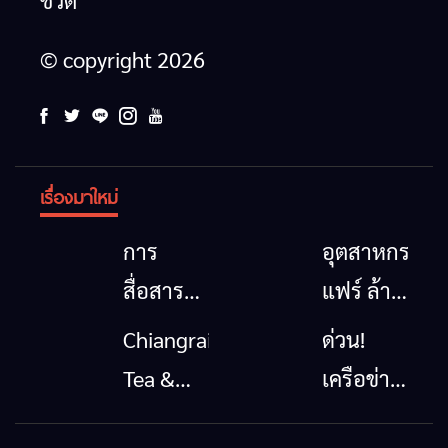
ชีวิต
© copyright 2026
เรื่องมาใหม่
การ
อุตสาหกรรม
สื่อสาร
แฟร์ ล้าน
โทรคมนาคม
นาตะวัน
Chiangrai
ด่วน!
กรณีภัย
ออก
Tea &
เครือข่าย
พิบัติ
2026”
Coffee
ลุ่มน้ำกก
เชียงราย
รวมของดี