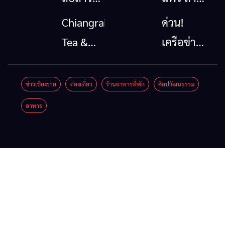
โทรคมนาคม
นาตะวัน
Chiangrai
ด่วน!
กรณีภัย
ออก
Tea &
เครือข่าย
พิบัติ
2026”
Coffee
ลุ่มน้ำกก
เชียงราย
รวมของดี
Festival
ยื่น 5 ข้อ
ข่าวเชียงราย
ท่องเที่ยว
ร้านอาหารที่พัก
ศิลปวัฒนธรรม
เมื่อ
สินค้าเด่น
2026
ถึงรัฐบาล
อาหาร
สัญญาณ
และเสน่ห์
จี้นายกฯ
ขาด การ
วัฒนธรรม
ลง
สื่อสาร
จาก 4
เชียงราย
ต้องไม่
จังหวัด
แก้วิกฤต
หยุด
เชียงราย
สารปน
พะเยา
เปื้อน