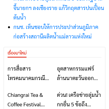
จี้นายกฯ ลงเชียงราย แก้วิกฤตสารปนเปื้อน
ต้นน้ำ
กนช. เห็นชอบให้การประปาส่วนภูมิภาค
ก่อสร้างสถานีผลิตน้ำแม่ลาวแห่งใหม่
เรื่องมาใหม่
การสื่อสาร
อุตสาหกรรมแฟร์
ข่าวเชียงราย
ข่าวเชียงราย
โทรคมนาคมกรณีภัย
ล้านนาตะวันออก
พิบัติ เชียงราย เมื่อ
2026” รวมของดี
Chiangrai Tea &
ด่วน! เครือข่ายลุ่มน้ำ
ข่าวเชียงราย
ข่าวเชียงราย
สัญญาณขาด การ
สินค้าเด่น และเสน่ห์
Coffee Festival
กกยื่น 5 ข้อถึง
สื่อสารต้องไม่หยุด
วัฒนธรรมจาก 4