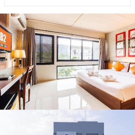
2026
รัฐบาล จี้นายกฯ ลง
จังหวัด เชียงราย
เชียงราย แก้วิกฤต
พะเยา แพร่ และ
สารปนเปื้อนต้นน้ำ
น่าน พร้อมชม
คอนเสิร์ตจากศิลปิน
ชื่อดังตลอด 5 วัน