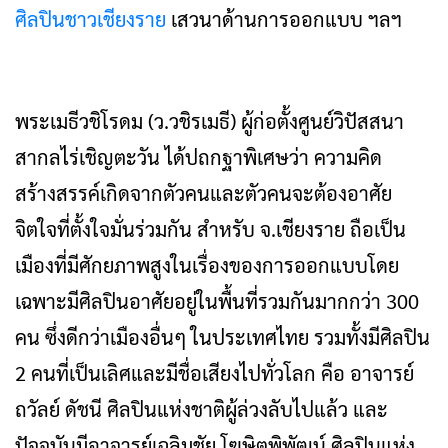
ศิลปินชาวเชียงราย
เสวนาด้านการออกแบบ ฯลฯ
พระเมธีวชิโรดม (ว.วชิรเมธี) ผู้ก่อตั้งศูนย์วิปัสสนา
สากลไร่เชิญตะวัน ได้ปถกฐาพิเศษว่า ความคิด
สร้างสรรค์เกิดจากตัวคนและตัวคนจะต้องอาศัย
จิตใจที่ตั้งใจมั่นร่วมกัน สำหรับ จ.เชียงราย ถือเป็น
เมืองที่มีศักยภาพสูงในเรื่องของการออกแบบโดย
เฉพาะมีศิลปินอาศัยอยู่ในพื้นที่รวมกันมากกว่า 300
คน ซึ่งดีกว่าเมืองอื่นๆ ในประเทศไทย รวมทั้งมีศิลปิน
2 คนที่เป็นเลิศและมีชื่อเสียงไปทั่วโลก คือ อาจารย์
ถวัลย์ ดัชนี ศิลปินแห่งชาติผู้ล่วงลับไปแล้ว และ
ปัจจุบันมีอาจารย์เฉลิมชัย โฆษิตพิพัฒน์ ศิลปินแห่ง