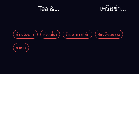
กรณีภัย
ออก
Tea &
เครือข่าย
พิบัติ
2026”
Coffee
ลุ่มน้ำกก
เชียงราย
รวมของดี
Festival
ยื่น 5 ข้อ
ข่าวเชียงราย
ท่องเที่ยว
ร้านอาหารที่พัก
ศิลปวัฒนธรรม
เมื่อ
สินค้าเด่น
2026
ถึงรัฐบาล
อาหาร
สัญญาณ
และเสน่ห์
จี้นายกฯ
ขาด การ
วัฒนธรรม
ลง
สื่อสาร
จาก 4
เชียงราย
ต้องไม่
จังหวัด
แก้วิกฤต
หยุด
เชียงราย
สารปน
พะเยา
เปื้อน
แพร่ และ
ต้นน้ำ
น่าน