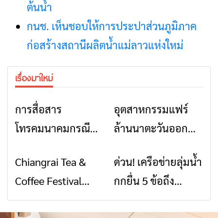
ต้นน้ำ
กนช. เห็นชอบให้การประปาส่วนภูมิภาค
ก่อสร้างสถานีผลิตน้ำแม่ลาวแห่งใหม่
เรื่องมาใหม่
การสื่อสาร
อุตสาหกรรมแฟร์
ข่าวเชียงราย
ข่าวเชียงราย
โทรคมนาคมกรณีภัย
ล้านนาตะวันออก
พิบัติ เชียงราย เมื่อ
2026” รวมของดี
Chiangrai Tea &
ด่วน! เครือข่ายลุ่มน้ำ
ข่าวเชียงราย
ข่าวเชียงราย
สัญญาณขาด การ
สินค้าเด่น และเสน่ห์
Coffee Festival
กกยื่น 5 ข้อถึง
สื่อสารต้องไม่หยุด
วัฒนธรรมจาก 4
2026
รัฐบาล จี้นายกฯ ลง
จังหวัด เชียงราย