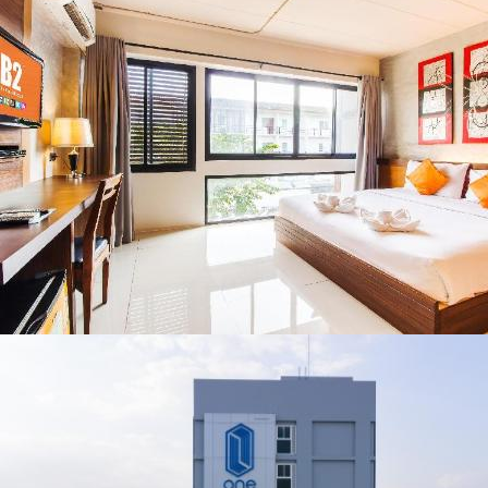
เชียงราย แก้วิกฤต
พะเยา แพร่ และ
สารปนเปื้อนต้นน้ำ
น่าน พร้อมชม
คอนเสิร์ตจากศิลปิน
ชื่อดังตลอด 5 วัน