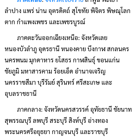
ลำปาง แพร่ น่าน อุตรดิตถ์ สุโขทัย พิจิตร พิษณุโลก
ตาก กำแพงเพชร และเพชรบูรณ์
ภาคตะวันออกเฉียงเหนือ: จังหวัดเลย
หนองบัวลำภู อุดรธานี หนองคาย บึงกาฬ สกลนคร
นครพนม มุกดาหาร ยโสธร กาฬสินธุ์ ขอนแก่น
ชัยภูมิ มหาสารคาม ร้อยเอ็ด อำนาจเจริญ
นครราชสีมา บุรีรัมย์ สุรินทร์ ศรีสะเกษ และ
อุบลราชธานี
ภาคกลาง: จังหวัดนครสวรรค์ อุทัยธานี ชัยนาท
สุพรรณบุรี ลพบุรี สระบุรี สิงห์บุรี อ่างทอง
พระนครศรีอยุธยา กาญจนบุรี และราชบุรี