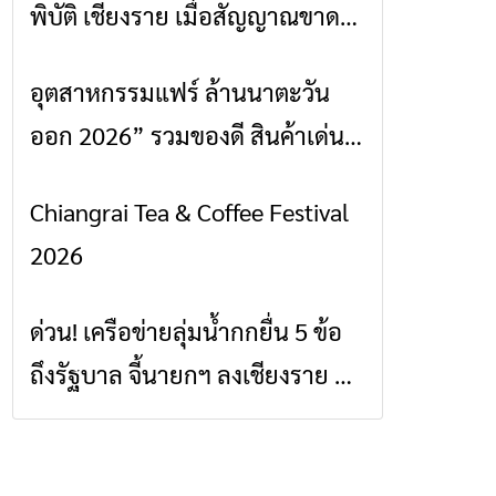
พิบัติ เชียงราย เมื่อสัญญาณขาด
การสื่อสารต้องไม่หยุด
อุตสาหกรรมแฟร์ ล้านนาตะวัน
ข่าวเชียงราย
ออก 2026” รวมของดี สินค้าเด่น
และเสน่ห์วัฒนธรรมจาก 4 จังหวัด
Chiangrai Tea & Coffee Festival
ข่าวเชียงราย
เชียงราย พะเยา แพร่ และน่าน
2026
พร้อมชมคอนเสิร์ตจากศิลปินชื่อ
ดังตลอด 5 วัน
ด่วน! เครือข่ายลุ่มน้ำกกยื่น 5 ข้อ
ข่าวเชียงราย
ถึงรัฐบาล จี้นายกฯ ลงเชียงราย แก้
วิกฤตสารปนเปื้อนต้นน้ำ