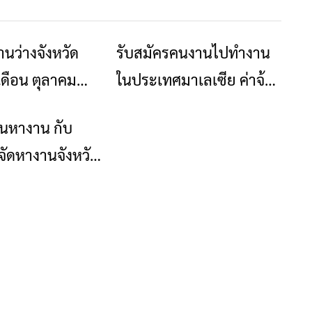
นว่างจังหวัด
รับสมัครคนงานไปทำงาน
ข่าวเชียงราย
ข่าวเชียงราย
เดือน ตุลาคม
ในประเทศมาเลเซีย ค่าจ้าง
24,354 บาท/เดือน
ยนหางาน กับ
ข่าวเชียงราย
จัดหางานจังหวัด
เพียงแสกนคิว
ล้วล็อกอิน