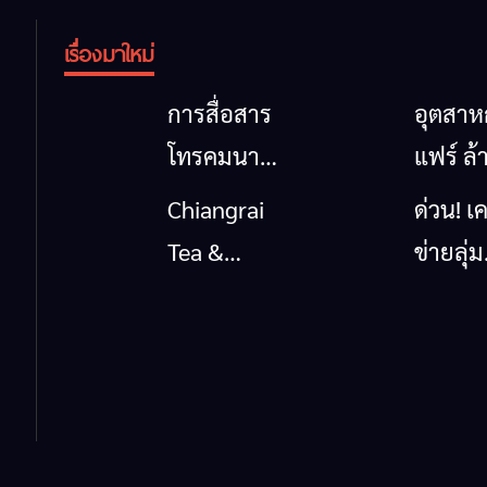
เรื่องมาใหม่
การสื่อสาร
อุตสา
โทรคมนาคม
แฟร์ ล้
กรณีภัย
นาตะวั
Chiangrai
ด่วน! เค
พิบัติ
ออก
Tea &
ข่ายลุ่ม
เชียงราย
2026” 
Coffee
กกยื่น 5
เมื่อ
ของดี
Festival
ถึงรัฐบา
สัญญาณ
สินค้าเ
2026
นายกฯ
ขาด การ
และเสน่
เชียงร
สื่อสารต้อง
วัฒนธ
แก้วิกฤ