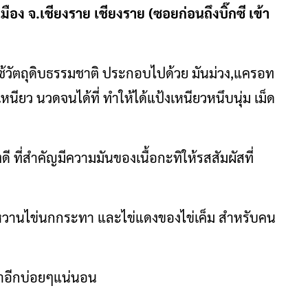
อง จ.เชียงราย เชียงราย (ซอยก่อนถึงบิ๊กซี เข้า
าใช้วัตถุดิบธรรมชาติ ประกอบไปด้วย มันม่วง,แครอท
หนียว นวดจนได้ที่ ทำให้ได้แป้งเหนียวหนึบนุ่ม เม็ด
 ที่สำคัญมีความมันของเนื้อกะทิให้รสสัมผัสที่
ก่หวานไข่นกกระทา และไข่แดงของไข่เค็ม สำหรับคน
ซ้ำอีกบ่อยๆแน่นอน