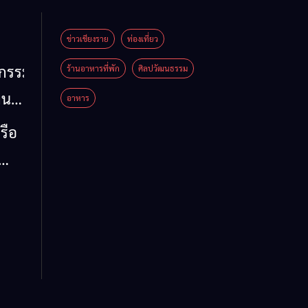
ข่าวเชียงราย
ท่องเที่ยว
หกรรม
ร้านอาหารที่พัก
ศิลปวัฒนธรรม
าน
อาหาร
น
รือ
น้ำ
รวม
 ข้อ
ล จี้
ด่น
 ลง
ห์
าย
รรม
ต