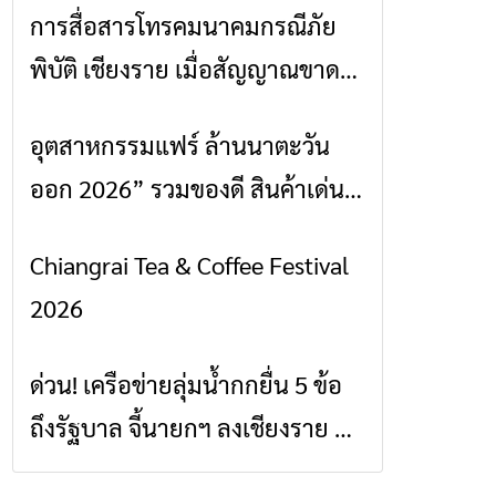
การสื่อสารโทรคมนาคมกรณีภัย
ข่าวเชียงราย
พิบัติ เชียงราย เมื่อสัญญาณขาด
การสื่อสารต้องไม่หยุด
อุตสาหกรรมแฟร์ ล้านนาตะวัน
ข่าวเชียงราย
ออก 2026” รวมของดี สินค้าเด่น
และเสน่ห์วัฒนธรรมจาก 4 จังหวัด
Chiangrai Tea & Coffee Festival
ข่าวเชียงราย
เชียงราย พะเยา แพร่ และน่าน
2026
พร้อมชมคอนเสิร์ตจากศิลปินชื่อ
ดังตลอด 5 วัน
ด่วน! เครือข่ายลุ่มน้ำกกยื่น 5 ข้อ
ข่าวเชียงราย
ถึงรัฐบาล จี้นายกฯ ลงเชียงราย แก้
วิกฤตสารปนเปื้อนต้นน้ำ