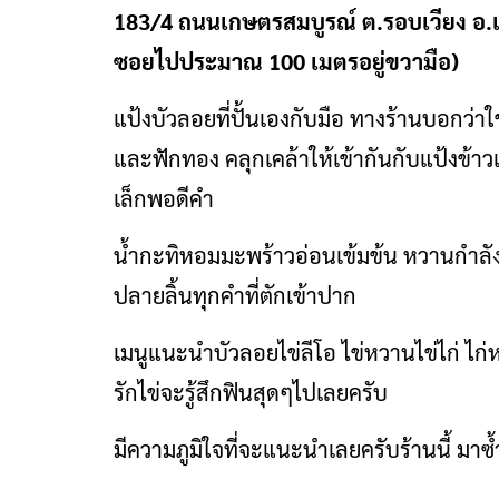
183/4 ถนนเกษตรสมบูรณ์ ต.รอบเวียง อ.เมื
ซอยไปประมาณ 100 เมตรอยู่ขวามือ)
แป้งบัวลอยที่ปั้นเองกับมือ ทางร้านบอกว่
และฟักทอง คลุกเคล้าให้เข้ากันกับแป้งข้าวเ
เล็กพอดีคำ
น้ำกะทิหอมมะพร้าวอ่อนเข้มข้น หวานกำลังดี
ปลายลิ้นทุกคำที่ตักเข้าปาก
เมนูแนะนำบัวลอยไข่ลีโอ ไข่หวานไข่ไก่ ไ
รักไข่จะรู้สึกฟินสุดๆไปเลยครับ
มีความภูมิใจที่จะแนะนำเลยครับร้านนี้ มา