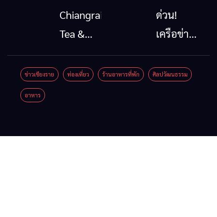
โทรคมนาคม
นาตะวัน
Chiangrai
ด่วน!
กรณีภัย
ออก
Tea &
เครือข่าย
พิบัติ
2026”
Coffee
ลุ่มน้ำกก
เชียงราย
รวมของดี
Festival
ยื่น 5 ข้อ
ข่าวเชียงราย
ท่องเที่ยว
ร้านอาหารที่พัก
ศิลปวัฒนธรรม
เมื่อ
สินค้าเด่น
2026
ถึงรัฐบาล
อาหาร
สัญญาณ
และเสน่ห์
จี้นายกฯ
ขาด การ
วัฒนธรรม
ลง
สื่อสาร
จาก 4
เชียงราย
ต้องไม่
จังหวัด
แก้วิกฤต
หยุด
เชียงราย
สารปน
พะเยา
เปื้อน