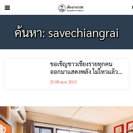
ค้นหา: savechiangrai
ขอเชิญชาวเชียงรายทุกคน
ออกมาแสดงพลัง ไม่ไหวแล้ว
พอกันสักทีกับฝุ่นพิษ หมอก
08 เม.ย. 2023
ควัน