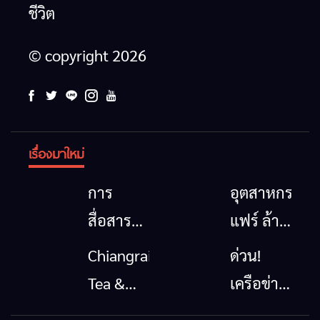
ชีวิต
© copyright 2026
เรื่องมาใหม่
การ
อุตสาหกรรม
สื่อสาร
แฟร์ ล้าน
โทรคมนาคม
นาตะวัน
Chiangrai
ด่วน!
กรณีภัย
ออก
Tea &
เครือข่าย
พิบัติ
2026”
Coffee
ลุ่มน้ำกก