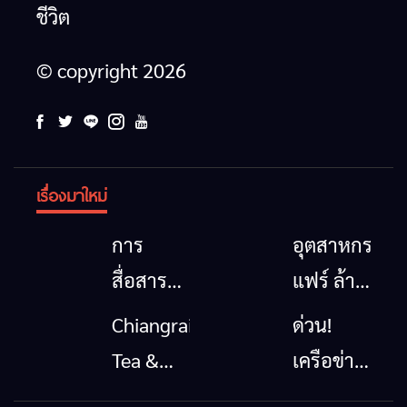
ชีวิต
© copyright 2026
เรื่องมาใหม่
การ
อุตสาหกรรม
สื่อสาร
แฟร์ ล้าน
โทรคมนาคม
นาตะวัน
Chiangrai
ด่วน!
กรณีภัย
ออก
Tea &
เครือข่าย
พิบัติ
2026”
Coffee
ลุ่มน้ำกก