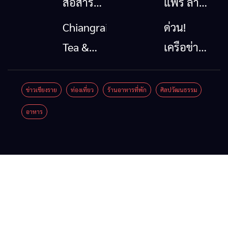
สื่อสาร
แฟร์ ล้าน
โทรคมนาคม
นาตะวัน
Chiangrai
ด่วน!
กรณีภัย
ออก
Tea &
เครือข่าย
พิบัติ
2026”
Coffee
ลุ่มน้ำกก
เชียงราย
รวมของดี
Festival
ยื่น 5 ข้อ
ข่าวเชียงราย
ท่องเที่ยว
ร้านอาหารที่พัก
ศิลปวัฒนธรรม
เมื่อ
สินค้าเด่น
2026
ถึงรัฐบาล
อาหาร
สัญญาณ
และเสน่ห์
จี้นายกฯ
ขาด การ
วัฒนธรรม
ลง
สื่อสาร
จาก 4
เชียงราย
ต้องไม่
จังหวัด
แก้วิกฤต
หยุด
เชียงราย
สารปน
พะเยา
เปื้อน