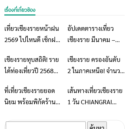
เรื่องที่เกี่ยวข้อง
เที่ยวเชียงรายหน้าฝน
อัปเดตตารางเที่ยว
ท่องเที่ยว
ข่าวเชียงราย
ท่องเที่ยว
2569 ไปไหนดี เช็กฝน
เชียงราย มีนาคม –
ให้เป็น แล้วจะเห็น
พฤษภาคม 2569 งาน
เชียงรายทุบสถิติ! ราย
เชียงราย ครองอันดับ
ข่าวเชียงราย
ข่าวเชียงราย
เชียงรายอีกมุม
เยอะ กิจกรรมแน่น
ได้ท่องเที่ยวปี 2568
2 ในภาคเหนือ! จำนวน
ตลอด 3 เดือน!
ทะลุ 51,540 ล้านบาท
ผู้เยี่ยมเยือนชาวไทย
ที่เที่ยวเชียงรายยอด
เส้นทางเที่ยวเชียงราย
ท่องเที่ยว
ท่องเที่ยว
ติดท็อป 9 ประเทศ
สูงที่สุด ปี 2568
นิยม พร้อมพิกัดร้าน
1 วัน CHIANGRAI
เตรียมรุกกลยุทธ์ปี 69
อาหารและคาเฟ่ชื่อดัง
ONE DAY TRIP
ค้นหา