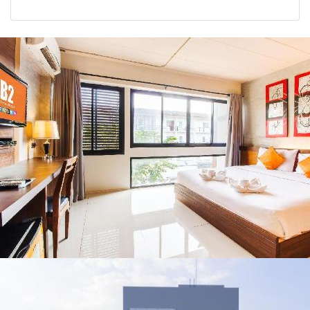
2026
รัฐบาล จี้นายกฯ ลง
จังหวัด เชียงราย
เชียงราย แก้วิกฤต
พะเยา แพร่ และ
สารปนเปื้อนต้นน้ำ
น่าน พร้อมชม
คอนเสิร์ตจากศิลปิน
ชื่อดังตลอด 5 วัน