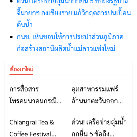
ด่วน! เครือข่ายลุ่มน้ำกกยื่น 5 ข้อถึงรัฐบาล
จี้นายกฯ ลงเชียงราย แก้วิกฤตสารปนเปื้อน
ต้นน้ำ
กนช. เห็นชอบให้การประปาส่วนภูมิภาค
ก่อสร้างสถานีผลิตน้ำแม่ลาวแห่งใหม่
เรื่องมาใหม่
การสื่อสาร
อุตสาหกรรมแฟร์
ข่าวเชียงราย
ข่าวเชียงราย
โทรคมนาคมกรณีภัย
ล้านนาตะวันออก
พิบัติ เชียงราย เมื่อ
2026” รวมของดี
Chiangrai Tea &
ด่วน! เครือข่ายลุ่มน้ำ
ข่าวเชียงราย
ข่าวเชียงราย
สัญญาณขาด การ
สินค้าเด่น และเสน่ห์
Coffee Festival
กกยื่น 5 ข้อถึง
สื่อสารต้องไม่หยุด
วัฒนธรรมจาก 4