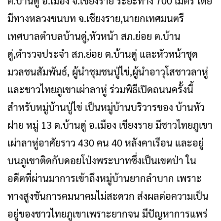
ต.บ้านดู่ อ.เมือง จ.เชียงราย ระยะทาง 700 เมตร โดย
มีทางหลวงชนบท จ.เชียงราย,นายกเทศมนตรี
เทศบาลตำบลบ้านดู่,หัวหน้า สภ.ย่อย ต.บ้าน
ดู่,ตำรวจประจำ สภ.ย่อย ต.บ้านดู่ และหัวหน้าชุด
มวลชนสัมพันธ์, ผู้นำชุมชนปู่ไข่,ผู้นำอาวุโสชาวลาหู่
และชาวไทยภูเขาเผ่าลาหู่ ร่วมพิธีเปิดถนนครั้งนี้
สำหรับหมู่บ้านปู่ไข่ เป็นหมู่บ้านบริวารของ บ้านหัว
ฝาย หมู่ 13 ต.บ้านดู่ อ.เมือง เชียงราย มีชาวไทยภูเขา
เผ่าลาหู่อาศัยราว 430 คน 40 หลังคาเรือน และอยู่
บนภูเขาติดกับดอยโป่งพระบาทซึ่งเป็นเขตป่า ใน
อดีตที่ผ่านมาการเข้าถึงหมู่บ้านยากลำบาก เพราะ
ทางสูงชันการคมนาคมไม่สะดวก ส่งผลต่อความเป็น
อยู่ของชาวไทยภูเขาเพราะยากจน มีปัญหาการแพร่