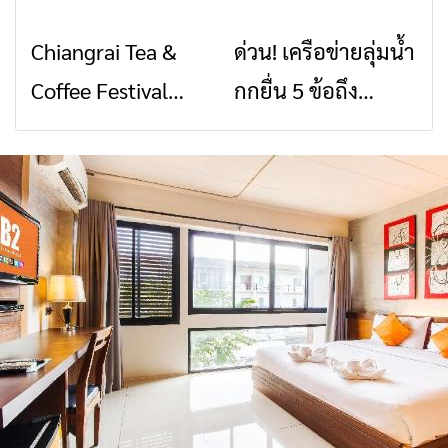
พิบัติ เชียงราย เมื่อ
2026” รวมของดี
Chiangrai Tea &
ด่วน! เครือข่ายลุ่มน้ำ
ข่าวเชียงราย
ข่าวเชียงราย
สัญญาณขาด การ
สินค้าเด่น และเสน่ห์
Coffee Festival
กกยื่น 5 ข้อถึง
สื่อสารต้องไม่หยุด
วัฒนธรรมจาก 4
2026
รัฐบาล จี้นายกฯ ลง
จังหวัด เชียงราย
เชียงราย แก้วิกฤต
พะเยา แพร่ และ
สารปนเปื้อนต้นน้ำ
น่าน พร้อมชม
คอนเสิร์ตจากศิลปิน
ชื่อดังตลอด 5 วัน