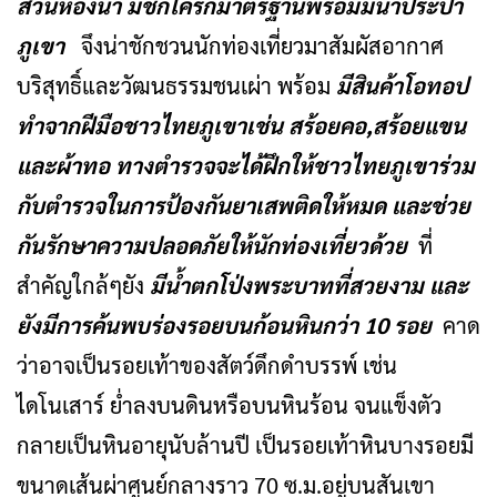
ส่วนห้องน้ำ มีชักโครกมาตรฐานพร้อมมีน้ำประปา
ภูเขา
จึงน่าชักชวนนักท่องเที่ยวมาสัมผัสอากาศ
บริสุทธิ์และวัฒนธรรมชนเผ่า พร้อม
มีสินค้าโอทอป
ทำจากฝีมือชาวไทยภูเขาเช่น สร้อยคอ,สร้อยแขน
และผ้าทอ ทางตำรวจจะได้ฝึกให้ชาวไทยภูเขาร่วม
กับตำรวจในการป้องกันยาเสพติดให้หมด และช่วย
กันรักษาความปลอดภัยให้นักท่องเที่ยวด้วย
ที่
สำคัญใกล้ๆยัง
มีน้ำตกโป่งพระบาทที่สวยงาม และ
ยังมีการค้นพบร่องรอยบนก้อนหินกว่า 10 รอย
คาด
ว่าอาจเป็นรอยเท้าของสัตว์ดึกดำบรรพ์ เช่น
ไดโนเสาร์ ย่ำลงบนดินหรือบนหินร้อน จนแข็งตัว
กลายเป็นหินอายุนับล้านปี เป็นรอยเท้าหินบางรอยมี
ขนาดเส้นผ่าศูนย์กลางราว 70 ซ.ม.อยู่บนสันเขา