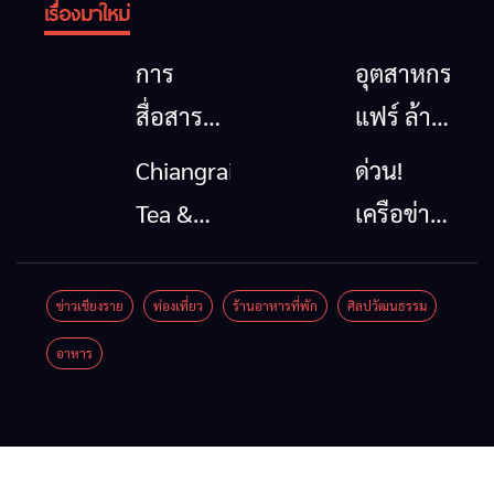
เรื่องมาใหม่
การ
อุตสาหกรรม
สื่อสาร
แฟร์ ล้าน
โทรคมนาคม
นาตะวัน
Chiangrai
ด่วน!
กรณีภัย
ออก
Tea &
เครือข่าย
พิบัติ
2026”
Coffee
ลุ่มน้ำกก
เชียงราย
รวมของดี
Festival
ยื่น 5 ข้อ
ข่าวเชียงราย
ท่องเที่ยว
ร้านอาหารที่พัก
ศิลปวัฒนธรรม
เมื่อ
สินค้าเด่น
2026
ถึงรัฐบาล
อาหาร
สัญญาณ
และเสน่ห์
จี้นายกฯ
ขาด การ
วัฒนธรรม
ลง
สื่อสาร
จาก 4
เชียงราย