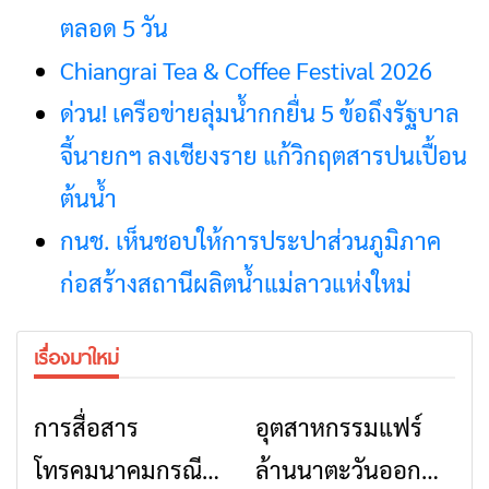
ตลอด 5 วัน
Chiangrai Tea & Coffee Festival 2026
ด่วน! เครือข่ายลุ่มน้ำกกยื่น 5 ข้อถึงรัฐบาล
จี้นายกฯ ลงเชียงราย แก้วิกฤตสารปนเปื้อน
ต้นน้ำ
กนช. เห็นชอบให้การประปาส่วนภูมิภาค
ก่อสร้างสถานีผลิตน้ำแม่ลาวแห่งใหม่
เรื่องมาใหม่
การสื่อสาร
อุตสาหกรรมแฟร์
ข่าวเชียงราย
ข่าวเชียงราย
โทรคมนาคมกรณีภัย
ล้านนาตะวันออก