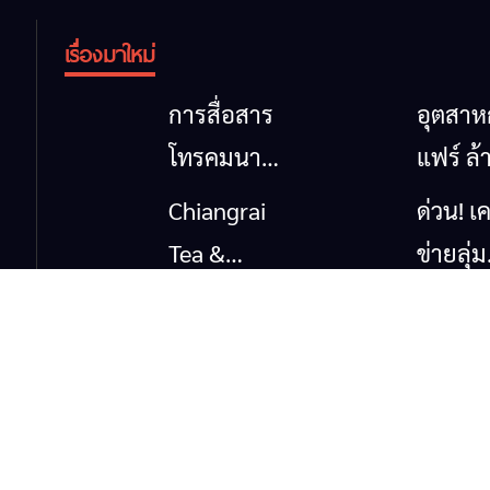
เรื่องมาใหม่
การสื่อสาร
อุตสา
โทรคมนาคม
แฟร์ ล้
กรณีภัย
นาตะวั
Chiangrai
ด่วน! เค
พิบัติ
ออก
Tea &
ข่ายลุ่ม
เชียงราย
2026” 
Coffee
กกยื่น 5
เมื่อ
ของดี
Festival
ถึงรัฐบา
สัญญาณ
สินค้าเ
2026
นายกฯ
ขาด การ
และเสน่
เชียงร
สื่อสารต้อง
วัฒนธ
แก้วิกฤ