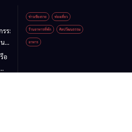
ข่าวเชียงราย
ท่องเที่ยว
หกรรม
ร้านอาหารที่พัก
ศิลปวัฒนธรรม
าน
อาหาร
น
รือ
น้ำ
รวม
 ข้อ
ล จี้
ด่น
 ลง
ห์
าย
รรม
ต