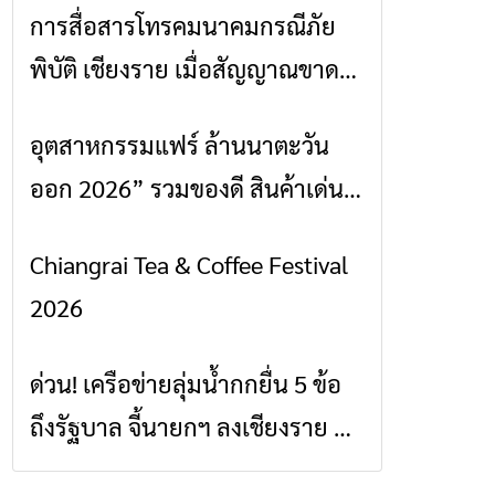
การสื่อสารโทรคมนาคมกรณีภัย
ข่าวเชียงราย
พิบัติ เชียงราย เมื่อสัญญาณขาด
การสื่อสารต้องไม่หยุด
อุตสาหกรรมแฟร์ ล้านนาตะวัน
ข่าวเชียงราย
ออก 2026” รวมของดี สินค้าเด่น
และเสน่ห์วัฒนธรรมจาก 4 จังหวัด
Chiangrai Tea & Coffee Festival
ข่าวเชียงราย
เชียงราย พะเยา แพร่ และน่าน
2026
พร้อมชมคอนเสิร์ตจากศิลปินชื่อ
ดังตลอด 5 วัน
ด่วน! เครือข่ายลุ่มน้ำกกยื่น 5 ข้อ
ข่าวเชียงราย
ถึงรัฐบาล จี้นายกฯ ลงเชียงราย แก้
วิกฤตสารปนเปื้อนต้นน้ำ