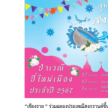
“เชียงราย ” ร่วมฉลองประเพณีสงกรานต์ขึ้