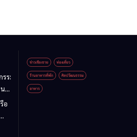
ข่าวเชียงราย
ท่องเที่ยว
หกรรม
ร้านอาหารที่พัก
ศิลปวัฒนธรรม
าน
อาหาร
น
รือ
น้ำ
รวม
 ข้อ