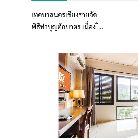
เทศบาลนครเชียงรายจัด
ข่าวเชียงราย
พิธีทำบุญตักบาตร เนื่องใน
งานป๋าเวณีปี๋ใหม่เมือง จ.ศ.
1384