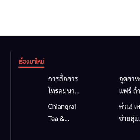
เรื่องมาใหม่
การสื่อสาร
อุตสา
โทรคมนาคม
แฟร์ ล้
กรณีภัย
นาตะวั
Chiangrai
ด่วน! เค
พิบัติ
ออก
Tea &
ข่ายลุ่ม
เชียงราย
2026” 
Coffee
กกยื่น 5
เมื่อ
ของดี