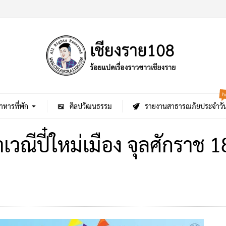
h
าหารที่พัก
ศิลปวัฒนธรรม
รายงานสาธารณภัยประจำวั
๋าเวณีปี๋ใหม่เมือง จุลศักราช