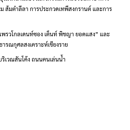
ม ส้มตำลีลา การประกวดเทพีสงกรานต์ และการ
“แพรวโกลเดนท์ซอง เต็นท์ พิชญา ยอดแสง” และ
ิสาธารณกุศลสงเคราะห์เชียงราย
ริเวณสันโค้ง ถนนคนเล่นน้ำ