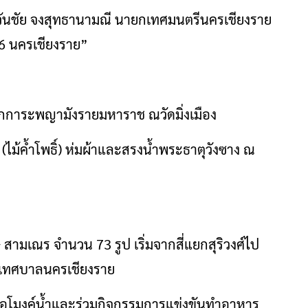
วันชัย จงสุทธานามณี นายกเทศมนตรีนครเชียงราย
36 นครเชียงราย”
สักการะพญามังรายมหาราช ณวัดมิ่งเมือง
 (ไม้ค้ำโพธิ์) ห่มผ้าและสรงน้ำพระธาตุวังซาง ณ
สามเณร จำนวน 73 รูป เริ่มจากสี่แยกสุริวงศ์ไป
เทศบาลนครเชียงราย
บอุโมงค์น้ำและร่วมกิจกรรมการแข่งขันทำอาหาร