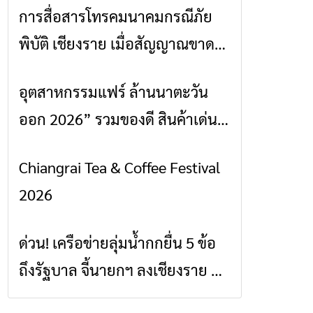
การสื่อสารโทรคมนาคมกรณีภัย
ข่าวเชียงราย
พิบัติ เชียงราย เมื่อสัญญาณขาด
การสื่อสารต้องไม่หยุด
อุตสาหกรรมแฟร์ ล้านนาตะวัน
ข่าวเชียงราย
ออก 2026” รวมของดี สินค้าเด่น
และเสน่ห์วัฒนธรรมจาก 4 จังหวัด
Chiangrai Tea & Coffee Festival
ข่าวเชียงราย
เชียงราย พะเยา แพร่ และน่าน
2026
พร้อมชมคอนเสิร์ตจากศิลปินชื่อ
ดังตลอด 5 วัน
ด่วน! เครือข่ายลุ่มน้ำกกยื่น 5 ข้อ
ข่าวเชียงราย
ถึงรัฐบาล จี้นายกฯ ลงเชียงราย แก้
วิกฤตสารปนเปื้อนต้นน้ำ