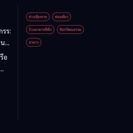
ข่าวเชียงราย
ท่องเที่ยว
หกรรม
ร้านอาหารที่พัก
ศิลปวัฒนธรรม
าน
อาหาร
น
รือ
น้ำ
รวม
 ข้อ
ล จี้
ด่น
 ลง
ห์
าย
รรม
ต