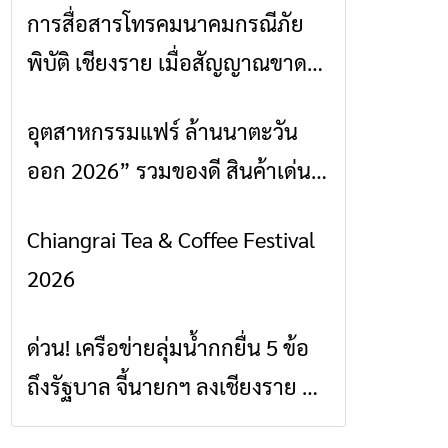
การสื่อสารโทรคมนาคมกรณีภัย
ข่าวเชียงราย
พิบัติ เชียงราย เมื่อสัญญาณขาด
การสื่อสารต้องไม่หยุด
อุตสาหกรรมแฟร์ ล้านนาตะวัน
ข่าวเชียงราย
ออก 2026” รวมของดี สินค้าเด่น
และเสน่ห์วัฒนธรรมจาก 4 จังหวัด
Chiangrai Tea & Coffee Festival
ข่าวเชียงราย
เชียงราย พะเยา แพร่ และน่าน
2026
พร้อมชมคอนเสิร์ตจากศิลปินชื่อ
ดังตลอด 5 วัน
ด่วน! เครือข่ายลุ่มน้ำกกยื่น 5 ข้อ
ข่าวเชียงราย
ถึงรัฐบาล จี้นายกฯ ลงเชียงราย แก้
วิกฤตสารปนเปื้อนต้นน้ำ