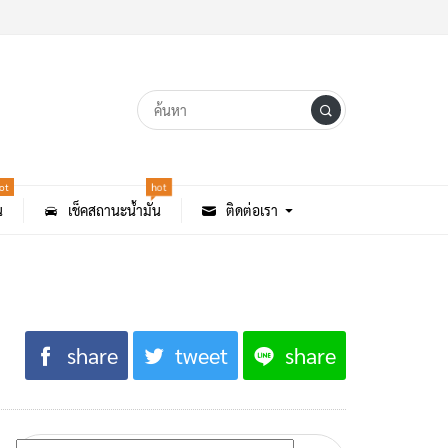
ot
hot
น
เช็คสถานะน้ำมัน
ติดต่อเรา
share
tweet
share