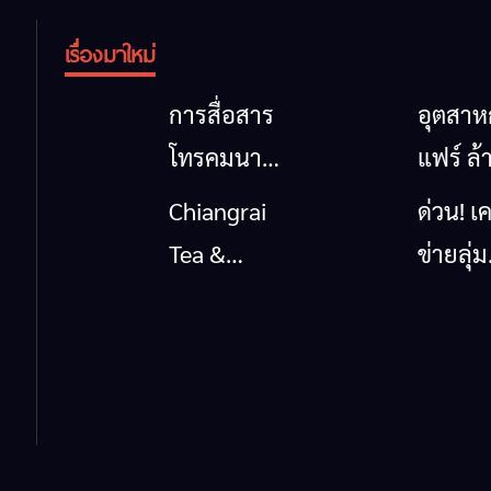
เรื่องมาใหม่
การสื่อสาร
อุตสา
โทรคมนาคม
แฟร์ ล้
กรณีภัย
นาตะวั
Chiangrai
ด่วน! เค
พิบัติ
ออก
Tea &
ข่ายลุ่ม
เชียงราย
2026” 
Coffee
กกยื่น 5
เมื่อ
ของดี
Festival
ถึงรัฐบา
สัญญาณ
สินค้าเ
2026
นายกฯ
ขาด การ
และเสน่
เชียงร
สื่อสารต้อง
วัฒนธ
แก้วิกฤ