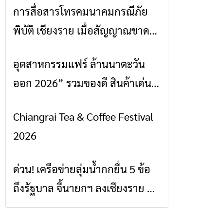
การสื่อสารโทรคมนาคมกรณีภัย
ข่าวเชียงราย
พิบัติ เชียงราย เมื่อสัญญาณขาด
การสื่อสารต้องไม่หยุด
อุตสาหกรรมแฟร์ ล้านนาตะวัน
ข่าวเชียงราย
ออก 2026” รวมของดี สินค้าเด่น
และเสน่ห์วัฒนธรรมจาก 4 จังหวัด
Chiangrai Tea & Coffee Festival
ข่าวเชียงราย
เชียงราย พะเยา แพร่ และน่าน
2026
พร้อมชมคอนเสิร์ตจากศิลปินชื่อ
ดังตลอด 5 วัน
ด่วน! เครือข่ายลุ่มน้ำกกยื่น 5 ข้อ
ข่าวเชียงราย
ถึงรัฐบาล จี้นายกฯ ลงเชียงราย แก้
วิกฤตสารปนเปื้อนต้นน้ำ