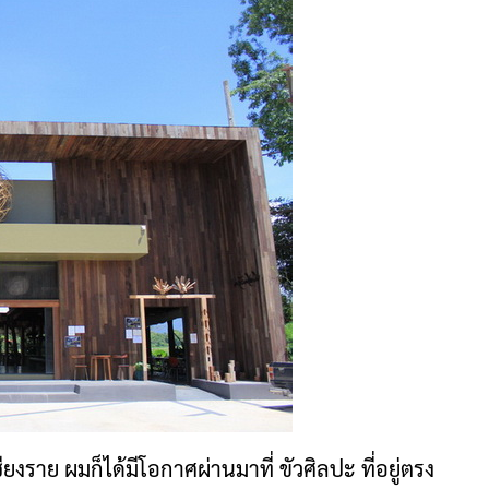
งราย ผมก็ได้มีโอกาศผ่านมาที่ ขัวศิลปะ ที่อยู่ตรง