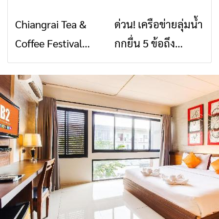
พิบัติ เชียงราย เมื่อ
2026” รวมของดี
Chiangrai Tea &
ด่วน! เครือข่ายลุ่มน้ำ
ข่าวเชียงราย
ข่าวเชียงราย
สัญญาณขาด การ
สินค้าเด่น และเสน่ห์
Coffee Festival
กกยื่น 5 ข้อถึง
สื่อสารต้องไม่หยุด
วัฒนธรรมจาก 4
2026
รัฐบาล จี้นายกฯ ลง
จังหวัด เชียงราย
เชียงราย แก้วิกฤต
พะเยา แพร่ และ
สารปนเปื้อนต้นน้ำ
น่าน พร้อมชม
คอนเสิร์ตจากศิลปิน
ชื่อดังตลอด 5 วัน