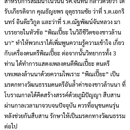
สำหรับการสัมมนาในวันนี้ รศ.จันทนี กล่าวด้วยว่า ได้
รับเกียรติจาก คุณธัญยพร อุตุธรรมชัย ว่าที่ ร.ต.เอกริ
นทร์ อินต๊ะวิกูล และว่าที่ ร.ต.ณัฐพัฒน์จันหลวง มา
บรรยายในหัวข้อ “พิณเปี๊ยะ ในวิถีชีวิตของชาวล้าน
นา” ทำให้พวกเราได้เพิ่มพูนความรู้ความเข้าใจ เกี่ยว
กับเครื่องดนตรีพิณเปี๊ยะ ต่อจากนั้นวิทยากรทั้ง 3
ท่าน ได้ทำการแสดงเพลงดนตีพิณเปี้ยะ ดนตรี
บทเพลงล้านนาด้วยความไพเราะ “พิณเปี๊ยะ” เป็น
มรดกทางวัฒนธรรมดนตรีอันล้ำค่าของชาวล้านนา ที่
โบราณกาลได้คิดสร้างสรรค์ด้วยภูมิปัญญา สืบสาน
ผ่านกาลเวลามาจวบจนปัจจุบัน ควรที่อนุชนคนรุ่น
หลังช่วยกันสืบสาน รักษาให้เป็นมรดกทางวัฒนธรรม
ต่อไป