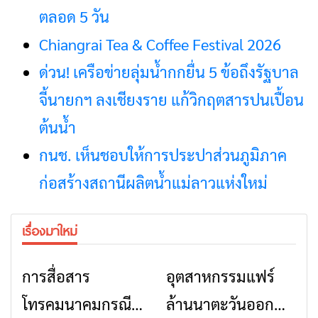
ตลอด 5 วัน
Chiangrai Tea & Coffee Festival 2026
ด่วน! เครือข่ายลุ่มน้ำกกยื่น 5 ข้อถึงรัฐบาล
จี้นายกฯ ลงเชียงราย แก้วิกฤตสารปนเปื้อน
ต้นน้ำ
กนช. เห็นชอบให้การประปาส่วนภูมิภาค
ก่อสร้างสถานีผลิตน้ำแม่ลาวแห่งใหม่
เรื่องมาใหม่
การสื่อสาร
อุตสาหกรรมแฟร์
ข่าวเชียงราย
ข่าวเชียงราย
โทรคมนาคมกรณีภัย
ล้านนาตะวันออก