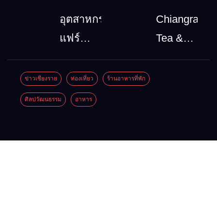
จึงน้ำ
โทรคมนาคม
อุตสาหกรรม
Chiangrai
ท่วม
กรณีภัย
แฟร์
Tea &
ซ้ำซาก?
พิบัติ
ล้านนา
Coffee
คำตอบ
เชียงราย
ตะวัน
Festival
ข่าวเชียงราย
ท่องเที่ยว
ร้านอาหารที่พัก
อาจไม่
เมื่อ
ออก
2026
ศิลปวัฒนธรรม
อาหาร
ได้มีแค่
สัญญาณ
2026”
“ฝน
ขาด การ
รวม
ตกหนัก”
สื่อสาร
ของดี
ต้องไม่
สินค้า
หยุด
เด่น และ
เสน่ห์