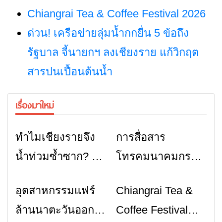
Chiangrai Tea & Coffee Festival 2026
ด่วน! เครือข่ายลุ่มน้ำกกยื่น 5 ข้อถึง
รัฐบาล จี้นายกฯ ลงเชียงราย แก้วิกฤต
สารปนเปื้อนต้นน้ำ
เรื่องมาใหม่
ทำไมเชียงรายจึง
การสื่อสาร
ข่าวเชียงราย
ข่าวเชียงราย
น้ำท่วมซ้ำซาก? คำ
โทรคมนาคมกรณี
ตอบอาจไม่ได้มีแค่
ภัยพิบัติ เชียงราย
อุตสาหกรรมแฟร์
Chiangrai Tea &
ข่าวเชียงราย
ข่าวเชียงราย
“ฝนตกหนัก”
เมื่อสัญญาณขาด
ล้านนาตะวันออก
Coffee Festival
การสื่อสารต้องไม่