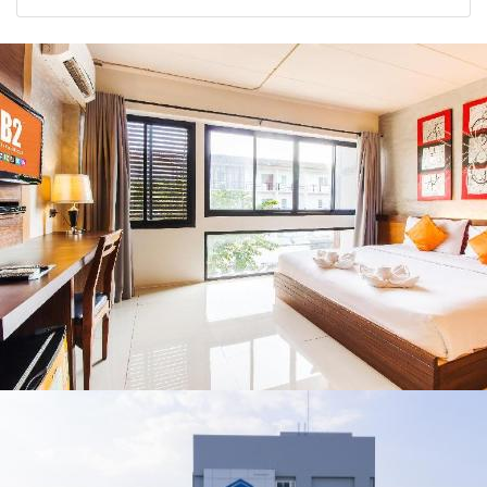
2026” รวมของดี
2026
หยุด
สินค้าเด่น และ
เสน่ห์วัฒนธรรม
จาก 4 จังหวัด
เชียงราย พะเยา
แพร่ และน่าน
พร้อมชมคอนเสิร์ต
จากศิลปินชื่อดัง
ตลอด 5 วัน