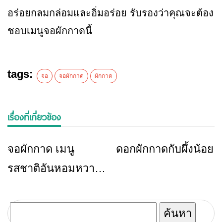
อร่อยกลมกล่อมและอิ่มอร่อย รับรองว่าคุณจะต้อง
ชอบเมนูจอผักกาดนี้
tags:
จอ
จอผักกาด
ผักกาด
เรื่องที่เกี่ยวข้อง
จอผักกาด เมนู
ดอกผักกาดกับผึ้งน้อย
ข่าวเชียงราย
ข่าวเชียงราย
รสชาติอันหอมหวาน
น้ำซุปหอมกลมกล่อม
ค้นหา