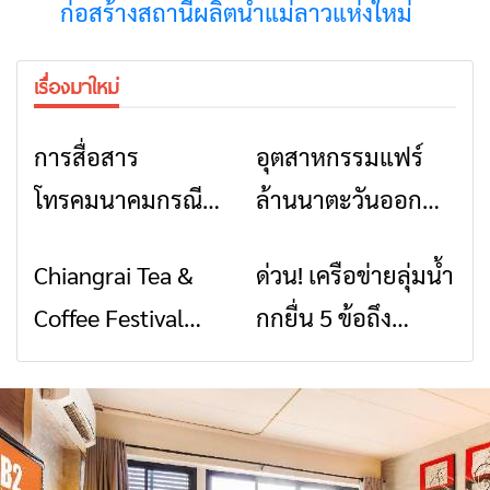
ก่อสร้างสถานีผลิตน้ำแม่ลาวแห่งใหม่
เรื่องมาใหม่
การสื่อสาร
อุตสาหกรรมแฟร์
ข่าวเชียงราย
ข่าวเชียงราย
โทรคมนาคมกรณีภัย
ล้านนาตะวันออก
พิบัติ เชียงราย เมื่อ
2026” รวมของดี
Chiangrai Tea &
ด่วน! เครือข่ายลุ่มน้ำ
ข่าวเชียงราย
ข่าวเชียงราย
สัญญาณขาด การ
สินค้าเด่น และเสน่ห์
Coffee Festival
กกยื่น 5 ข้อถึง
สื่อสารต้องไม่หยุด
วัฒนธรรมจาก 4
2026
รัฐบาล จี้นายกฯ ลง
จังหวัด เชียงราย
เชียงราย แก้วิกฤต
พะเยา แพร่ และ
สารปนเปื้อนต้นน้ำ
น่าน พร้อมชม