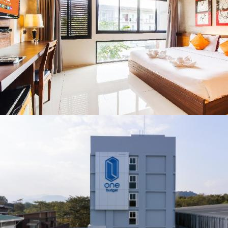
คอนเสิร์ตจากศิลปิน
ชื่อดังตลอด 5 วัน