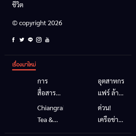
ชีวิต
© copyright 2026
เรื่องมาใหม่
การ
อุตสาหกรรม
สื่อสาร
แฟร์ ล้าน
โทรคมนาคม
นาตะวัน
Chiangrai
ด่วน!
กรณีภัย
ออก
Tea &
เครือข่าย
พิบัติ
2026”
Coffee
ลุ่มน้ำกก