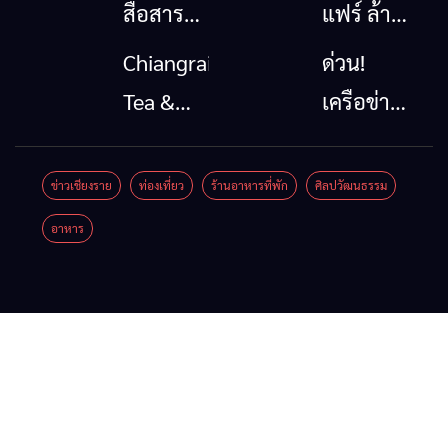
สื่อสาร
แฟร์ ล้าน
โทรคมนาคม
นาตะวัน
Chiangrai
ด่วน!
กรณีภัย
ออก
Tea &
เครือข่าย
พิบัติ
2026”
Coffee
ลุ่มน้ำกก
เชียงราย
รวมของดี
Festival
ยื่น 5 ข้อ
ข่าวเชียงราย
ท่องเที่ยว
ร้านอาหารที่พัก
ศิลปวัฒนธรรม
เมื่อ
สินค้าเด่น
2026
ถึงรัฐบาล
อาหาร
สัญญาณ
และเสน่ห์
จี้นายกฯ
ขาด การ
วัฒนธรรม
ลง
สื่อสาร
จาก 4
เชียงราย
ต้องไม่
จังหวัด
แก้วิกฤต
หยุด
เชียงราย
สารปน
พะเยา