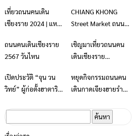
เที่ยวถนนคนเดิน
CHIANG KHONG
ท่องเที่ยว
ร้านอาหารที่พัก
ข่าวเชียงราย
เชียงราย 2024 | แหล่ง
Street Market ถนน
ช้อปปิ้ง อาหารอร่อย
คนเดิน เมืองเชียงของ
ถนนคนเดินเชียงราย
เชิญมาเที่ยวถนนคน
ท่องเที่ยว
ท่องเที่ยว
วัฒนธรรมล้านนา
2567
2567 วันไหน
เดินเชียงราย
Walking Street
Chaingrai Walking
Chiang Rai
เปิดประวัติ “จุน วน
หยุดกิจกรรมถนนคน
ข่าวเชียงราย
ข่าวเชียงราย
Street 2566
วิทย์” ผู้ก่อตั้งฮาตาริ
เดินกาดเจียงฮายรำลึก
บริจาคเงิน 900 ล้าน
เป็นการชั่วคราวไปถึง
บาท
วันเสาร์ 15 พฤษภาคม
ค้นหา
2564
สำหรับ:
เรื่องล่าสุด