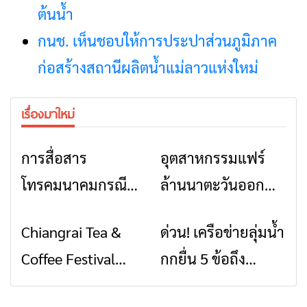
ต้นน้ำ
กนช. เห็นชอบให้การประปาส่วนภูมิภาค
ก่อสร้างสถานีผลิตน้ำแม่ลาวแห่งใหม่
เรื่องมาใหม่
การสื่อสาร
อุตสาหกรรมแฟร์
ข่าวเชียงราย
ข่าวเชียงราย
โทรคมนาคมกรณีภัย
ล้านนาตะวันออก
พิบัติ เชียงราย เมื่อ
2026” รวมของดี
Chiangrai Tea &
ด่วน! เครือข่ายลุ่มน้ำ
ข่าวเชียงราย
ข่าวเชียงราย
สัญญาณขาด การ
สินค้าเด่น และเสน่ห์
Coffee Festival
กกยื่น 5 ข้อถึง
สื่อสารต้องไม่หยุด
วัฒนธรรมจาก 4
2026
รัฐบาล จี้นายกฯ ลง
จังหวัด เชียงราย