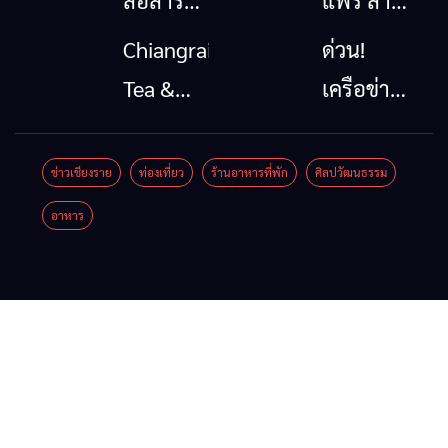
โทรคมนาคม
นาตะวัน
Chiangrai
ด่วน!
กรณีภัย
ออก
Tea &
เครือข่าย
พิบัติ
2026”
Coffee
ลุ่มน้ำกก
เชียงราย
รวมของดี
Festival
ยื่น 5 ข้อ
ข่าวเชียงราย
ท่องเที่ยว
ร้านอาหารที่พัก
ศิลปวัฒนธรรม
เมื่อ
สินค้าเด่น
2026
ถึงรัฐบาล
อาหาร
สัญญาณ
และเสน่ห์
จี้นายกฯ
ขาด การ
วัฒนธรรม
ลง
สื่อสาร
จาก 4
เชียงราย
ต้องไม่
จังหวัด
แก้วิกฤต
หยุด
เชียงราย
สารปน
พะเยา
เปื้อน