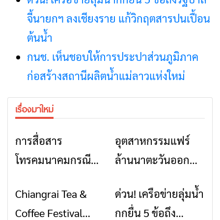
จี้นายกฯ ลงเชียงราย แก้วิกฤตสารปนเปื้อน
ต้นน้ำ
กนช. เห็นชอบให้การประปาส่วนภูมิภาค
ก่อสร้างสถานีผลิตน้ำแม่ลาวแห่งใหม่
เรื่องมาใหม่
การสื่อสาร
อุตสาหกรรมแฟร์
ข่าวเชียงราย
ข่าวเชียงราย
โทรคมนาคมกรณีภัย
ล้านนาตะวันออก
พิบัติ เชียงราย เมื่อ
2026” รวมของดี
Chiangrai Tea &
ด่วน! เครือข่ายลุ่มน้ำ
ข่าวเชียงราย
ข่าวเชียงราย
สัญญาณขาด การ
สินค้าเด่น และเสน่ห์
Coffee Festival
กกยื่น 5 ข้อถึง
สื่อสารต้องไม่หยุด
วัฒนธรรมจาก 4