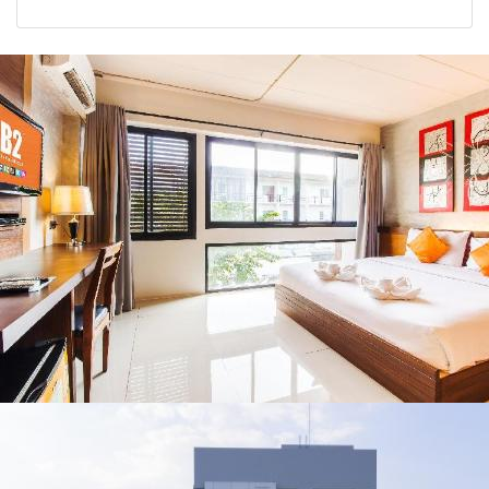
2026
รัฐบาล จี้นายกฯ ลง
จังหวัด เชียงราย
เชียงราย แก้วิกฤต
พะเยา แพร่ และ
สารปนเปื้อนต้นน้ำ
น่าน พร้อมชม
คอนเสิร์ตจากศิลปิน
ชื่อดังตลอด 5 วัน