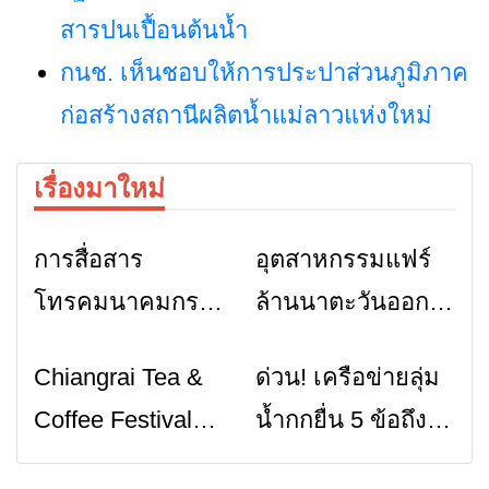
สารปนเปื้อนต้นน้ำ
กนช. เห็นชอบให้การประปาส่วนภูมิภาค
ก่อสร้างสถานีผลิตน้ำแม่ลาวแห่งใหม่
เรื่องมาใหม่
การสื่อสาร
อุตสาหกรรมแฟร์
ข่าวเชียงราย
ข่าวเชียงราย
โทรคมนาคมกรณี
ล้านนาตะวันออก
ภัยพิบัติ เชียงราย
2026” รวมของดี
Chiangrai Tea &
ด่วน! เครือข่ายลุ่ม
ข่าวเชียงราย
ข่าวเชียงราย
เมื่อสัญญาณขาด
สินค้าเด่น และ
Coffee Festival
น้ำกกยื่น 5 ข้อถึง
การสื่อสารต้องไม่
เสน่ห์วัฒนธรรม
2026
รัฐบาล จี้นายกฯ ลง
หยุด
จาก 4 จังหวัด