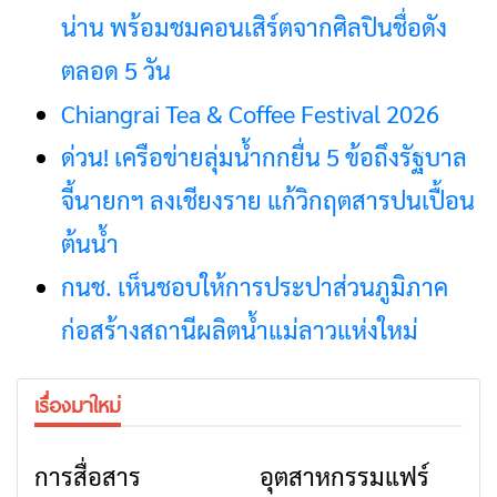
น่าน พร้อมชมคอนเสิร์ตจากศิลปินชื่อดัง
ตลอด 5 วัน
Chiangrai Tea & Coffee Festival 2026
ด่วน! เครือข่ายลุ่มน้ำกกยื่น 5 ข้อถึงรัฐบาล
จี้นายกฯ ลงเชียงราย แก้วิกฤตสารปนเปื้อน
ต้นน้ำ
กนช. เห็นชอบให้การประปาส่วนภูมิภาค
ก่อสร้างสถานีผลิตน้ำแม่ลาวแห่งใหม่
เรื่องมาใหม่
การสื่อสาร
อุตสาหกรรมแฟร์
ข่าวเชียงราย
ข่าวเชียงราย