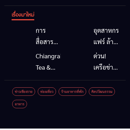
เรื่องมาใหม่
การ
อุตสาหกรรม
สื่อสาร
แฟร์ ล้าน
โทรคมนาคม
นาตะวัน
Chiangrai
ด่วน!
กรณีภัย
ออก
Tea &
เครือข่าย
พิบัติ
2026”
Coffee
ลุ่มน้ำกก
เชียงราย
รวมของดี
Festival
ยื่น 5 ข้อ
ข่าวเชียงราย
ท่องเที่ยว
ร้านอาหารที่พัก
ศิลปวัฒนธรรม
เมื่อ
สินค้าเด่น
2026
ถึงรัฐบาล
อาหาร
สัญญาณ
และเสน่ห์
จี้นายกฯ
ขาด การ
วัฒนธรรม
ลง