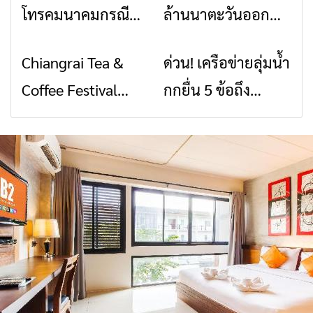
โทรคมนาคมกรณีภัย
ล้านนาตะวันออก
พิบัติ เชียงราย เมื่อ
2026” รวมของดี
Chiangrai Tea &
ด่วน! เครือข่ายลุ่มน้ำ
ข่าวเชียงราย
ข่าวเชียงราย
สัญญาณขาด การ
สินค้าเด่น และเสน่ห์
Coffee Festival
กกยื่น 5 ข้อถึง
สื่อสารต้องไม่หยุด
วัฒนธรรมจาก 4
2026
รัฐบาล จี้นายกฯ ลง
จังหวัด เชียงราย
เชียงราย แก้วิกฤต
พะเยา แพร่ และ
สารปนเปื้อนต้นน้ำ
น่าน พร้อมชม
คอนเสิร์ตจากศิลปิน
ชื่อดังตลอด 5 วัน