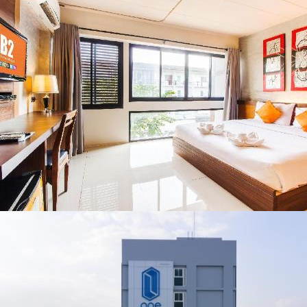
เชียงราย แก้วิกฤต
พะเยา แพร่ และ
สารปนเปื้อนต้นน้ำ
น่าน พร้อมชม
คอนเสิร์ตจากศิลปิน
ชื่อดังตลอด 5 วัน