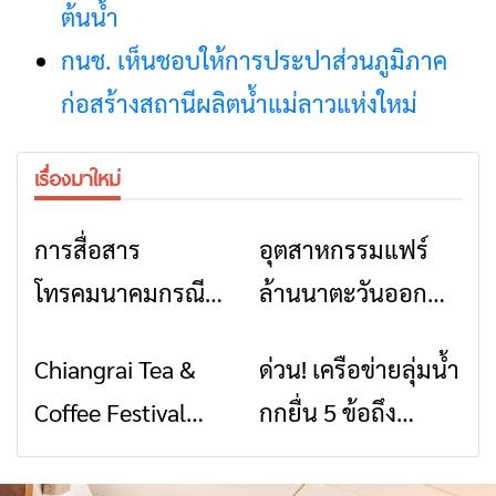
ต้นน้ำ
กนช. เห็นชอบให้การประปาส่วนภูมิภาค
ก่อสร้างสถานีผลิตน้ำแม่ลาวแห่งใหม่
เรื่องมาใหม่
การสื่อสาร
อุตสาหกรรมแฟร์
ข่าวเชียงราย
ข่าวเชียงราย
โทรคมนาคมกรณีภัย
ล้านนาตะวันออก
พิบัติ เชียงราย เมื่อ
2026” รวมของดี
Chiangrai Tea &
ด่วน! เครือข่ายลุ่มน้ำ
ข่าวเชียงราย
ข่าวเชียงราย
สัญญาณขาด การ
สินค้าเด่น และเสน่ห์
Coffee Festival
กกยื่น 5 ข้อถึง
สื่อสารต้องไม่หยุด
วัฒนธรรมจาก 4
2026
รัฐบาล จี้นายกฯ ลง
จังหวัด เชียงราย