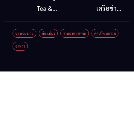
กรณีภัย
ออก
Tea &
เครือข่าย
พิบัติ
2026”
Coffee
ลุ่มน้ำกก
เชียงราย
รวมของดี
Festival
ยื่น 5 ข้อ
ข่าวเชียงราย
ท่องเที่ยว
ร้านอาหารที่พัก
ศิลปวัฒนธรรม
เมื่อ
สินค้าเด่น
2026
ถึงรัฐบาล
อาหาร
สัญญาณ
และเสน่ห์
จี้นายกฯ
ขาด การ
วัฒนธรรม
ลง
สื่อสาร
จาก 4
เชียงราย
ต้องไม่
จังหวัด
แก้วิกฤต
หยุด
เชียงราย
สารปน
พะเยา
เปื้อน
แพร่ และ
ต้นน้ำ
น่าน