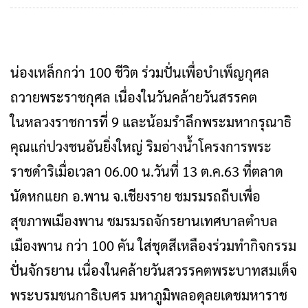
น่องเหล็ก​กว่า​ ​100​ ชีวิต​ ร่วมปั่นเพื่อบำเพ็ญกุศล
ถวายพระราชกุศล เนื่องในวันคล้ายวันสรร​คต
ในหลวงราชการที่​ 9​ และน้อมรำลึกพระมหา​กรุณา​ธิ
คุณแก่ปวงชนอันยิ่งใหญ่​ ริมอ่างน้ำโครง​การพระ
ราชดำริเมื่อเวลา​ 06.00 น.วันที่​ 13 ต.ค.63 ที่ตลาด
นัดหกแยก​ อ.พาน​ จ.เชียงราย​ ชมรมรถถีบเพื่อ
สุขภาพเมืองพาน ชมรมรถจักรยานเทศบาลตำบล
เมืองพาน กว่า 100 คัน ใส่ชุดสีเหลือง​ร่วมทำกิจ​กรรม
ปั่นจักร​ยาน​ เนื่องในคล้ายวันสวรรคตพระบาทสม​เด็จ​
พระ​บรมชนกาธิเบศร มหาภูมิพลอดุลยเดชมหาราช