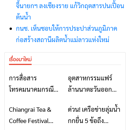
จี้นายกฯ ลงเชียงราย แก้วิกฤตสารปนเปื้อน
ต้นน้ำ
กนช. เห็นชอบให้การประปาส่วนภูมิภาค
ก่อสร้างสถานีผลิตน้ำแม่ลาวแห่งใหม่
เรื่องมาใหม่
การสื่อสาร
อุตสาหกรรมแฟร์
ข่าวเชียงราย
ข่าวเชียงราย
โทรคมนาคมกรณีภัย
ล้านนาตะวันออก
พิบัติ เชียงราย เมื่อ
2026” รวมของดี
Chiangrai Tea &
ด่วน! เครือข่ายลุ่มน้ำ
ข่าวเชียงราย
ข่าวเชียงราย
สัญญาณขาด การ
สินค้าเด่น และเสน่ห์
Coffee Festival
กกยื่น 5 ข้อถึง
สื่อสารต้องไม่หยุด
วัฒนธรรมจาก 4