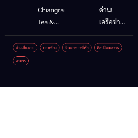
โทรคมนาคม
นาตะวัน
Chiangrai
ด่วน!
กรณีภัย
ออก
Tea &
เครือข่าย
พิบัติ
2026”
Coffee
ลุ่มน้ำกก
เชียงราย
รวมของดี
Festival
ยื่น 5 ข้อ
ข่าวเชียงราย
ท่องเที่ยว
ร้านอาหารที่พัก
ศิลปวัฒนธรรม
เมื่อ
สินค้าเด่น
2026
ถึงรัฐบาล
อาหาร
สัญญาณ
และเสน่ห์
จี้นายกฯ
ขาด การ
วัฒนธรรม
ลง
สื่อสาร
จาก 4
เชียงราย
ต้องไม่
จังหวัด
แก้วิกฤต
หยุด
เชียงราย
สารปน
พะเยา
เปื้อน