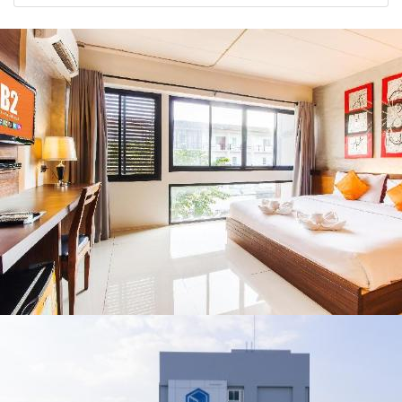
2026
รัฐบาล จี้นายกฯ ลง
จังหวัด เชียงราย
เชียงราย แก้วิกฤต
พะเยา แพร่ และ
สารปนเปื้อนต้นน้ำ
น่าน พร้อมชม
คอนเสิร์ตจากศิลปิน
ชื่อดังตลอด 5 วัน