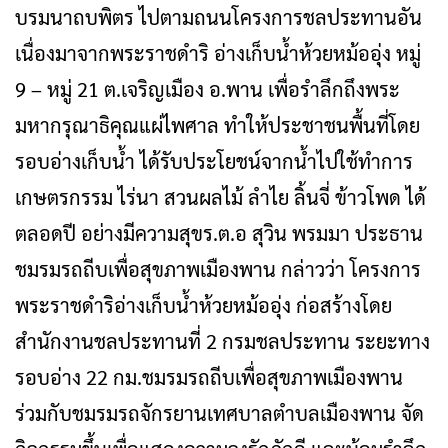
บรมนาถบพิตร​​ ไปตามถนนโครง​การ​ชลประทานอัน
เนื่องมาจากพระราชดำริ อ่างเก็บน้ำห้วยหม้ออุ่ง หมู่​
9​ – หมู่ 21 ต.เจริญเมือง อ.พาน เพื่อรำลึกถึงพระ​
มหา​กรุณาธิคุณแผ่ไพศาล​ ทำให้​ประ​ชา​ชนพื้นที่โดย
รอบอ่างเก็บน้ำ ได้รับประโยชน์จากน้ำไปใช้ทำการ
เกษตรกรรม ไร่​นา​ สวนผลไม้ ลำไย ลิ้นจี่ ข้าวโพด​ ได้
ตลอดปี​ อย่างมีความสุขร.ต.อ สุวิน พรมมา ประธาน
ชมรมรถถีบเพื่อสุขภาพเมืองพาน กล่าวว่า โครง​การ
พระราชดำริอ่างเก็บน้ำห้วยหม้ออุ่ง​ ก่อสร้างโดย
สำนักงานชล​ประทานที่ 2 กรมชลประทาน ระยะทาง
รอบอ่าง​ 22 กม.​ชมรมรถถีบเพื่อสุขภาพเมืองพาน
ร่วมกับชมรมรถจักรยานเทศบาลตำบลเมืองพาน จัด