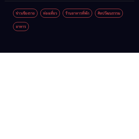
เชียงราย
รวมของดี
Festival
ยื่น 5 ข้อ
ข่าวเชียงราย
ท่องเที่ยว
ร้านอาหารที่พัก
ศิลปวัฒนธรรม
เมื่อ
สินค้าเด่น
2026
ถึงรัฐบาล
อาหาร
สัญญาณ
และเสน่ห์
จี้นายกฯ
ขาด การ
วัฒนธรรม
ลง
สื่อสาร
จาก 4
เชียงราย
ต้องไม่
จังหวัด
แก้วิกฤต
หยุด
เชียงราย
สารปน
พะเยา
เปื้อน
แพร่ และ
ต้นน้ำ
น่าน
พร้อมชม