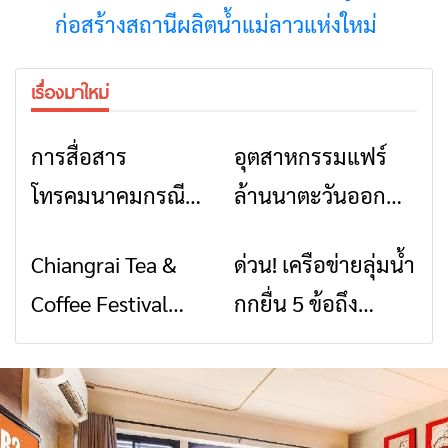
ก่อสร้างสถานีผลิตน้ำแม่ลาวแห่งใหม่
เรื่องมาใหม่
การสื่อสาร
อุตสาหกรรมแฟร์
ข่าวเชียงราย
ข่าวเชียงราย
โทรคมนาคมกรณีภัย
ล้านนาตะวันออก
พิบัติ เชียงราย เมื่อ
2026” รวมของดี
Chiangrai Tea &
ด่วน! เครือข่ายลุ่มน้ำ
ข่าวเชียงราย
ข่าวเชียงราย
สัญญาณขาด การ
สินค้าเด่น และเสน่ห์
Coffee Festival
กกยื่น 5 ข้อถึง
สื่อสารต้องไม่หยุด
วัฒนธรรมจาก 4
2026
รัฐบาล จี้นายกฯ ลง
จังหวัด เชียงราย
เชียงราย แก้วิกฤต
พะเยา แพร่ และ
สารปนเปื้อนต้นน้ำ
น่าน พร้อมชม