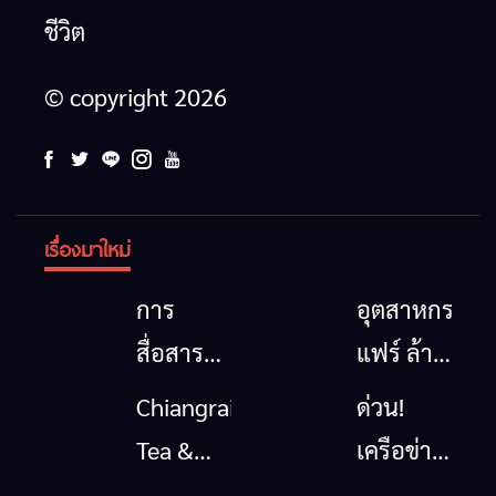
ชีวิต
© copyright 2026
เรื่องมาใหม่
การ
อุตสาหกรรม
สื่อสาร
แฟร์ ล้าน
โทรคมนาคม
นาตะวัน
Chiangrai
ด่วน!
กรณีภัย
ออก
Tea &
เครือข่าย
พิบัติ
2026”
Coffee
ลุ่มน้ำกก