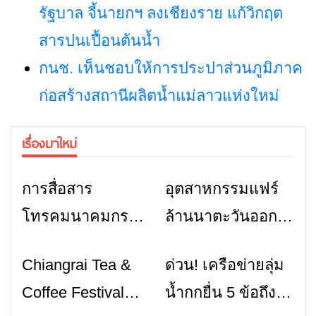
รัฐบาล จี้นายกฯ ลงเชียงราย แก้วิกฤต
สารปนเปื้อนต้นน้ำ
กนช. เห็นชอบให้การประปาส่วนภูมิภาค
ก่อสร้างสถานีผลิตน้ำแม่ลาวแห่งใหม่
เรื่องมาใหม่
การสื่อสาร
อุตสาหกรรมแฟร์
ข่าวเชียงราย
ข่าวเชียงราย
โทรคมนาคมกรณี
ล้านนาตะวันออก
ภัยพิบัติ เชียงราย
2026” รวมของดี
Chiangrai Tea &
ด่วน! เครือข่ายลุ่ม
ข่าวเชียงราย
ข่าวเชียงราย
เมื่อสัญญาณขาด
สินค้าเด่น และ
Coffee Festival
น้ำกกยื่น 5 ข้อถึง
การสื่อสารต้องไม่
เสน่ห์วัฒนธรรม