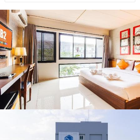
2026
รัฐบาล จี้นายกฯ ลง
หยุด
จาก 4 จังหวัด
เชียงราย แก้วิกฤต
เชียงราย พะเยา
สารปนเปื้อนต้นน้ำ
แพร่ และน่าน
พร้อมชมคอนเสิร์ต
จากศิลปินชื่อดัง
ตลอด 5 วัน