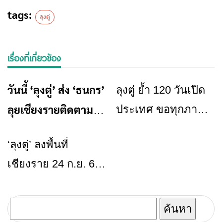
tags:
ลุงตู่
เรื่องที่เกี่ยวข้อง
วันนี้ ‘ลุงตู่’ ส่ง ‘ธนกร’
ลุงตู่ ย้ำ 120 วันเปิด
ข่าวเชียงราย
ข่าวเชียงราย
ลุยเชียงรายติดตาม
ประเทศ ขอทุกภาค
ความคืบหน้าด้าน
ส่วนทำงานอย่างเต็ม
‘ลุงตู่’ ลงพื้นที่
ข่าวเชียงราย
ที่
‘ศก.-ท่องเที่ยว’
เชียงราย 24 ก.ย. 63
แก้ปัญหาไฟป่า-
หมอกควัน
ค้นหา