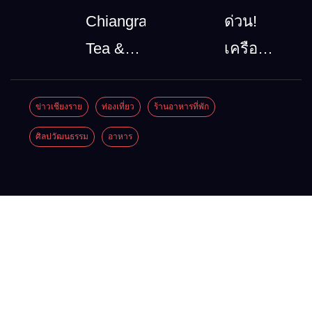
โทรคมนาคม
ล้านนา
Chiangrai
ด่วน!
กรณีภัย
ตะวัน
Tea &
เครือ
พิบัติ
ออก
Coffee
ข่ายลุ่ม
เชียงราย
2026”
Festival
น้ำกกยื่น
ข่าวเชียงราย
ท่องเที่ยว
ร้านอาหารที่พัก
เมื่อ
รวม
2026
5 ข้อถึง
ศิลปวัฒนธรรม
อาหาร
สัญญาณ
ของดี
รัฐบาล จี้
ขาด การ
สินค้า
นายกฯ
สื่อสาร
เด่น และ
ลง
ต้องไม่
เสน่ห์
เชียงราย
หยุด
วัฒนธรรม
แก้วิกฤต
จาก 4
สารปน