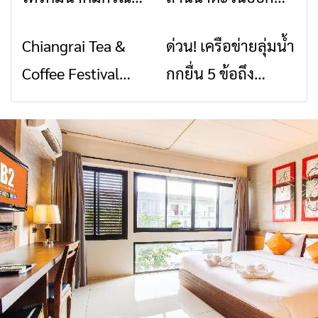
พิบัติ เชียงราย เมื่อ
2026” รวมของดี
Chiangrai Tea &
ด่วน! เครือข่ายลุ่มน้ำ
ข่าวเชียงราย
ข่าวเชียงราย
สัญญาณขาด การ
สินค้าเด่น และเสน่ห์
Coffee Festival
กกยื่น 5 ข้อถึง
สื่อสารต้องไม่หยุด
วัฒนธรรมจาก 4
2026
รัฐบาล จี้นายกฯ ลง
จังหวัด เชียงราย
เชียงราย แก้วิกฤต
พะเยา แพร่ และ
สารปนเปื้อนต้นน้ำ
น่าน พร้อมชม
คอนเสิร์ตจากศิลปิน
ชื่อดังตลอด 5 วัน