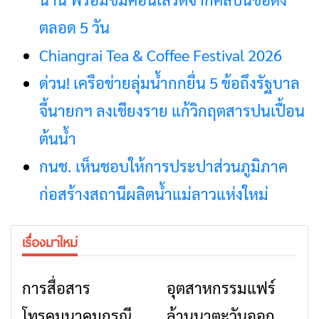
ตลอด 5 วัน
Chiangrai Tea & Coffee Festival 2026
ด่วน! เครือข่ายลุ่มน้ำกกยื่น 5 ข้อถึงรัฐบาล
จี้นายกฯ ลงเชียงราย แก้วิกฤตสารปนเปื้อน
ต้นน้ำ
กนช. เห็นชอบให้การประปาส่วนภูมิภาค
ก่อสร้างสถานีผลิตน้ำแม่ลาวแห่งใหม่
เรื่องมาใหม่
การสื่อสาร
อุตสาหกรรมแฟร์
ข่าวเชียงราย
ข่าวเชียงราย
โทรคมนาคมกรณีภัย
ล้านนาตะวันออก