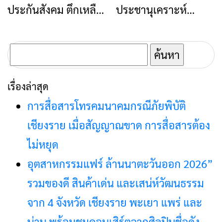
ประกันสังคม ตึกเหลือ
ประชานุเคราะห์
เป็นลูกจ้าง
เคราะห์ เดือนกันยายน
งโฮงยาไทย มาที่ใหม่
ประกาศวันหยุดประจำ
ชั่วคราว(รายวัน)
2566
เดือน เมษายน 2566
ค้นหา
สำหรับ:
เรื่องล่าสุด
การสื่อสารโทรคมนาคมกรณีภัยพิบัติ
เชียงราย เมื่อสัญญาณขาด การสื่อสารต้อง
ไม่หยุด
อุตสาหกรรมแฟร์ ล้านนาตะวันออก 2026”
รวมของดี สินค้าเด่น และเสน่ห์วัฒนธรรม
จาก 4 จังหวัด เชียงราย พะเยา แพร่ และ
น่าน พร้อมชมคอนเสิร์ตจากศิลปินชื่อดัง