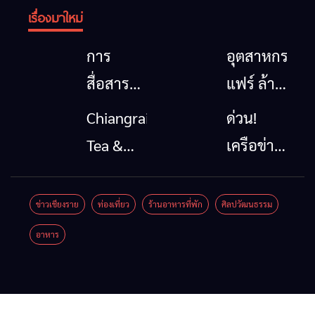
เรื่องมาใหม่
การ
อุตสาหกรรม
สื่อสาร
แฟร์ ล้าน
โทรคมนาคม
นาตะวัน
Chiangrai
ด่วน!
กรณีภัย
ออก
Tea &
เครือข่าย
พิบัติ
2026”
Coffee
ลุ่มน้ำกก
เชียงราย
รวมของดี
Festival
ยื่น 5 ข้อ
ข่าวเชียงราย
ท่องเที่ยว
ร้านอาหารที่พัก
ศิลปวัฒนธรรม
เมื่อ
สินค้าเด่น
2026
ถึงรัฐบาล
อาหาร
สัญญาณ
และเสน่ห์
จี้นายกฯ
ขาด การ
วัฒนธรรม
ลง
สื่อสาร
จาก 4
เชียงราย