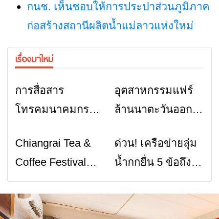
กนช. เห็นชอบให้การประปาส่วนภูมิภาค
ก่อสร้างสถานีผลิตน้ำแม่ลาวแห่งใหม่
เรื่องมาใหม่
การสื่อสาร
อุตสาหกรรมแฟร์
ข่าวเชียงราย
ข่าวเชียงราย
โทรคมนาคมกรณี
ล้านนาตะวันออก
ภัยพิบัติ เชียงราย
2026” รวมของดี
Chiangrai Tea &
ด่วน! เครือข่ายลุ่ม
ข่าวเชียงราย
ข่าวเชียงราย
เมื่อสัญญาณขาด
สินค้าเด่น และ
Coffee Festival
น้ำกกยื่น 5 ข้อถึง
การสื่อสารต้องไม่
เสน่ห์วัฒนธรรม
2026
รัฐบาล จี้นายกฯ ลง
หยุด
จาก 4 จังหวัด
เชียงราย แก้วิกฤต
เชียงราย พะเยา