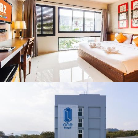
สารปนเปื้อนต้นน้ำ
แพร่ และน่าน
พร้อมชมคอนเสิร์ต
จากศิลปินชื่อดัง
ตลอด 5 วัน