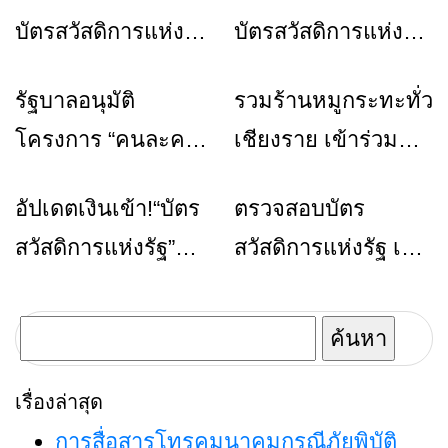
บัตรสวัสดิการแห่งรัฐ
บัตรสวัสดิการแห่งรัฐ
ปี 2569 เข้ามาเช็ก
ปี 2569
รัฐบาลอนุมัติ
รวมร้านหมูกระทะทั่ว
ข่าวเชียงราย
ร้านอาหารที่พัก
เลยที่นี่
โครงการ “คนละครึ่ง
เชียงราย เข้าร่วม
พลัส” เฟส 1.5 ล่าสุด
“คนละครึ่งพลัส” ปี
อัปเดตเงินเข้า!“บัตร
ตรวจสอบบัตร
ข่าวเชียงราย
ข่าวเชียงราย
เพื่อส่งเสริมร้านค้า
2568
สวัสดิการแห่งรัฐ”
สวัสดิการแห่งรัฐ เช็ก
รายย่อยให้เข้าสู่
เดือน ก.ค.67 เช็กเลย
เลยได้
ระบบดิจิทัล พร้อม
ได้รับสิทธิใช้จ่าย
แจกเงินสนับสนุน
ค้นหา
อะไรบ้าง
สูงสุด 2,000 บาทต่อ
สำหรับ:
เรื่องล่าสุด
ร้านค้า
การสื่อสารโทรคมนาคมกรณีภัยพิบัติ