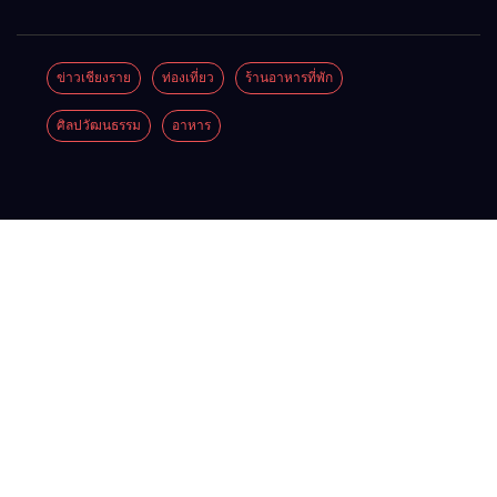
พิบัติ
ออก
Coffee
ข่ายลุ่ม
เชียงราย
2026”
Festival
น้ำกกยื่น
ข่าวเชียงราย
ท่องเที่ยว
ร้านอาหารที่พัก
เมื่อ
รวม
2026
5 ข้อถึง
ศิลปวัฒนธรรม
อาหาร
สัญญาณ
ของดี
รัฐบาล จี้
ขาด การ
สินค้า
นายกฯ
สื่อสาร
เด่น และ
ลง
ต้องไม่
เสน่ห์
เชียงราย
หยุด
วัฒนธรรม
แก้วิกฤต
จาก 4
สารปน
จังหวัด
เปื้อน
เชียงราย
ต้นน้ำ
พะเยา