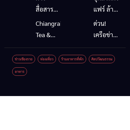
สื่อสาร
แฟร์ ล้าน
โทรคมนาคม
นาตะวัน
Chiangrai
ด่วน!
กรณีภัย
ออก
Tea &
เครือข่าย
พิบัติ
2026”
Coffee
ลุ่มน้ำกก
เชียงราย
รวมของดี
Festival
ยื่น 5 ข้อ
ข่าวเชียงราย
ท่องเที่ยว
ร้านอาหารที่พัก
ศิลปวัฒนธรรม
เมื่อ
สินค้าเด่น
2026
ถึงรัฐบาล
อาหาร
สัญญาณ
และเสน่ห์
จี้นายกฯ
ขาด การ
วัฒนธรรม
ลง
สื่อสาร
จาก 4
เชียงราย
ต้องไม่
จังหวัด
แก้วิกฤต
หยุด
เชียงราย
สารปน