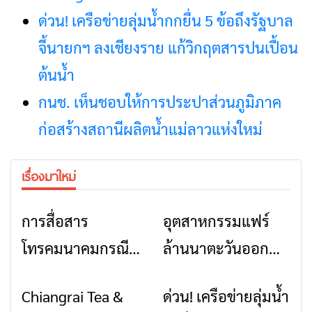
ด่วน! เครือข่ายลุ่มน้ำกกยื่น 5 ข้อถึงรัฐบาล
จี้นายกฯ ลงเชียงราย แก้วิกฤตสารปนเปื้อน
ต้นน้ำ
กนช. เห็นชอบให้การประปาส่วนภูมิภาค
ก่อสร้างสถานีผลิตน้ำแม่ลาวแห่งใหม่
เรื่องมาใหม่
การสื่อสาร
อุตสาหกรรมแฟร์
ข่าวเชียงราย
ข่าวเชียงราย
โทรคมนาคมกรณีภัย
ล้านนาตะวันออก
พิบัติ เชียงราย เมื่อ
2026” รวมของดี
Chiangrai Tea &
ด่วน! เครือข่ายลุ่มน้ำ
ข่าวเชียงราย
ข่าวเชียงราย
สัญญาณขาด การ
สินค้าเด่น และเสน่ห์