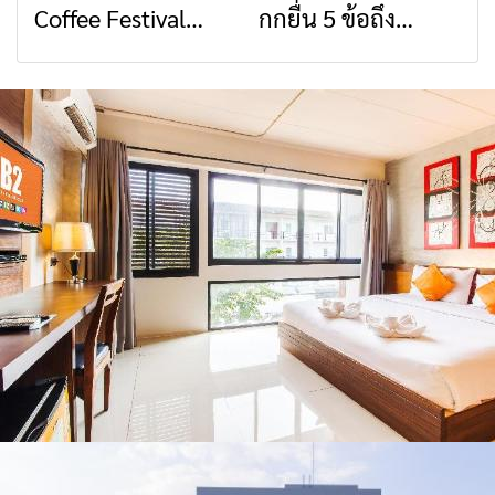
Coffee Festival
กกยื่น 5 ข้อถึง
สื่อสารต้องไม่หยุด
วัฒนธรรมจาก 4
2026
รัฐบาล จี้นายกฯ ลง
จังหวัด เชียงราย
เชียงราย แก้วิกฤต
พะเยา แพร่ และ
สารปนเปื้อนต้นน้ำ
น่าน พร้อมชม
คอนเสิร์ตจากศิลปิน
ชื่อดังตลอด 5 วัน