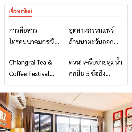
เรื่องมาใหม่
การสื่อสาร
อุตสาหกรรมแฟร์
ข่าวเชียงราย
ข่าวเชียงราย
โทรคมนาคมกรณีภัย
ล้านนาตะวันออก
พิบัติ เชียงราย เมื่อ
2026” รวมของดี
Chiangrai Tea &
ด่วน! เครือข่ายลุ่มน้ำ
ข่าวเชียงราย
ข่าวเชียงราย
สัญญาณขาด การ
สินค้าเด่น และเสน่ห์
Coffee Festival
กกยื่น 5 ข้อถึง
สื่อสารต้องไม่หยุด
วัฒนธรรมจาก 4
2026
รัฐบาล จี้นายกฯ ลง
จังหวัด เชียงราย
เชียงราย แก้วิกฤต
พะเยา แพร่ และ
สารปนเปื้อนต้นน้ำ
น่าน พร้อมชม
คอนเสิร์ตจากศิลปิน