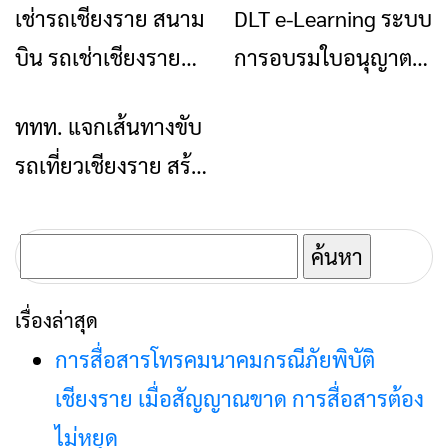
เช่ารถเชียงราย สนาม
DLT e-Learning ระบบ
ท่องเที่ยว
ข่าวเชียงราย
บิน รถเช่าเชียงราย
การอบรมใบอนุญาต
ราคาถูก Two Lin
ขับรถผ่านระบบ
ททท. แจกเส้นทางขับ
ข่าวเชียงราย
Carrent
ออนไลน์
รถเที่ยวเชียงราย สร้าง
แรงบันดาลใจในการ
เดินทาง หลังโควิด
ค้นหา
คลี่คลาย
สำหรับ:
เรื่องล่าสุด
การสื่อสารโทรคมนาคมกรณีภัยพิบัติ
เชียงราย เมื่อสัญญาณขาด การสื่อสารต้อง
ไม่หยุด