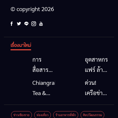
© copyright 2026
เรื่องมาใหม่
การ
อุตสาหกรรม
สื่อสาร
แฟร์ ล้าน
โทรคมนาคม
นาตะวัน
Chiangrai
ด่วน!
กรณีภัย
ออก
Tea &
เครือข่าย
พิบัติ
2026”
Coffee
ลุ่มน้ำกก
เชียงราย
รวมของดี
Festival
ยื่น 5 ข้อ
ข่าวเชียงราย
ท่องเที่ยว
ร้านอาหารที่พัก
ศิลปวัฒนธรรม