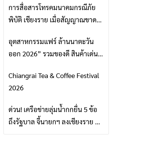
การสื่อสารโทรคมนาคมกรณีภัย
ข่าวเชียงราย
พิบัติ เชียงราย เมื่อสัญญาณขาด
การสื่อสารต้องไม่หยุด
อุตสาหกรรมแฟร์ ล้านนาตะวัน
ข่าวเชียงราย
ออก 2026” รวมของดี สินค้าเด่น
และเสน่ห์วัฒนธรรมจาก 4 จังหวัด
Chiangrai Tea & Coffee Festival
ข่าวเชียงราย
เชียงราย พะเยา แพร่ และน่าน
2026
พร้อมชมคอนเสิร์ตจากศิลปินชื่อ
ดังตลอด 5 วัน
ด่วน! เครือข่ายลุ่มน้ำกกยื่น 5 ข้อ
ข่าวเชียงราย
ถึงรัฐบาล จี้นายกฯ ลงเชียงราย แก้
วิกฤตสารปนเปื้อนต้นน้ำ