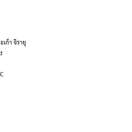
เก้า จิรายุ
d
IC