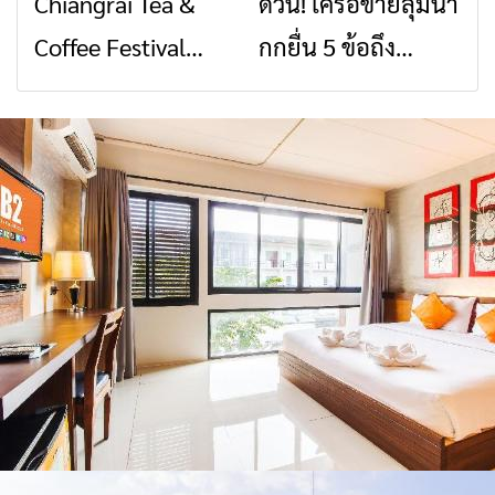
Chiangrai Tea &
ด่วน! เครือข่ายลุ่มน้ำ
ข่าวเชียงราย
ข่าวเชียงราย
สัญญาณขาด การ
สินค้าเด่น และเสน่ห์
Coffee Festival
กกยื่น 5 ข้อถึง
สื่อสารต้องไม่หยุด
วัฒนธรรมจาก 4
2026
รัฐบาล จี้นายกฯ ลง
จังหวัด เชียงราย
เชียงราย แก้วิกฤต
พะเยา แพร่ และ
สารปนเปื้อนต้นน้ำ
น่าน พร้อมชม
คอนเสิร์ตจากศิลปิน
ชื่อดังตลอด 5 วัน