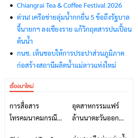
Chiangrai Tea & Coffee Festival 2026
ด่วน! เครือข่ายลุ่มน้ำกกยื่น 5 ข้อถึงรัฐบาล
จี้นายกฯ ลงเชียงราย แก้วิกฤตสารปนเปื้อน
ต้นน้ำ
กนช. เห็นชอบให้การประปาส่วนภูมิภาค
ก่อสร้างสถานีผลิตน้ำแม่ลาวแห่งใหม่
เรื่องมาใหม่
การสื่อสาร
อุตสาหกรรมแฟร์
ข่าวเชียงราย
ข่าวเชียงราย
โทรคมนาคมกรณีภัย
ล้านนาตะวันออก
พิบัติ เชียงราย เมื่อ
2026” รวมของดี