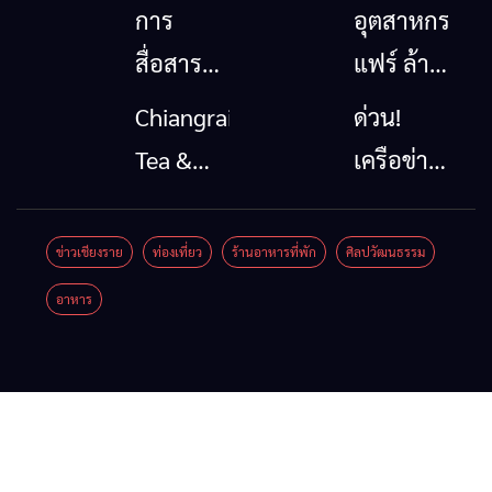
การ
อุตสาหกรรม
สื่อสาร
แฟร์ ล้าน
โทรคมนาคม
นาตะวัน
Chiangrai
ด่วน!
กรณีภัย
ออก
Tea &
เครือข่าย
พิบัติ
2026”
Coffee
ลุ่มน้ำกก
เชียงราย
รวมของดี
Festival
ยื่น 5 ข้อ
ข่าวเชียงราย
ท่องเที่ยว
ร้านอาหารที่พัก
ศิลปวัฒนธรรม
เมื่อ
สินค้าเด่น
2026
ถึงรัฐบาล
อาหาร
สัญญาณ
และเสน่ห์
จี้นายกฯ
ขาด การ
วัฒนธรรม
ลง
สื่อสาร
จาก 4
เชียงราย
ต้องไม่
จังหวัด
แก้วิกฤต
หยุด
เชียงราย