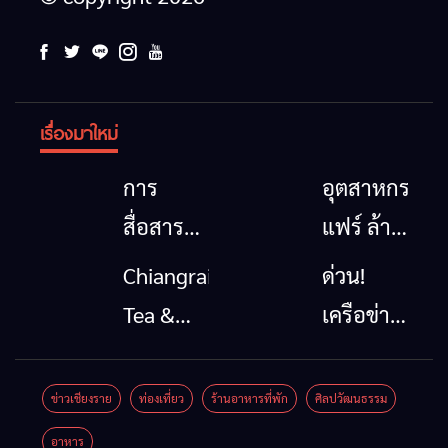
เรื่องมาใหม่
การ
อุตสาหกรรม
สื่อสาร
แฟร์ ล้าน
โทรคมนาคม
นาตะวัน
Chiangrai
ด่วน!
กรณีภัย
ออก
Tea &
เครือข่าย
พิบัติ
2026”
Coffee
ลุ่มน้ำกก
เชียงราย
รวมของดี
Festival
ยื่น 5 ข้อ
ข่าวเชียงราย
ท่องเที่ยว
ร้านอาหารที่พัก
ศิลปวัฒนธรรม
เมื่อ
สินค้าเด่น
2026
ถึงรัฐบาล
อาหาร