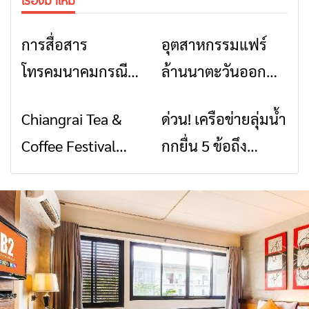
การสื่อสาร
อุตสาหกรรมแฟร์
ข่าวเชียงราย
ข่าวเชียงราย
โทรคมนาคมกรณีภัย
ล้านนาตะวันออก
พิบัติ เชียงราย เมื่อ
2026” รวมของดี
Chiangrai Tea &
ด่วน! เครือข่ายลุ่มน้ำ
ข่าวเชียงราย
ข่าวเชียงราย
สัญญาณขาด การ
สินค้าเด่น และเสน่ห์
Coffee Festival
กกยื่น 5 ข้อถึง
สื่อสารต้องไม่หยุด
วัฒนธรรมจาก 4
2026
รัฐบาล จี้นายกฯ ลง
จังหวัด เชียงราย
เชียงราย แก้วิกฤต
พะเยา แพร่ และ
สารปนเปื้อนต้นน้ำ
น่าน พร้อมชม
คอนเสิร์ตจากศิลปิน
ชื่อดังตลอด 5 วัน