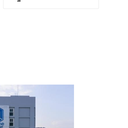
วิกฤตสารปนเปื้อนต้นน้ำ