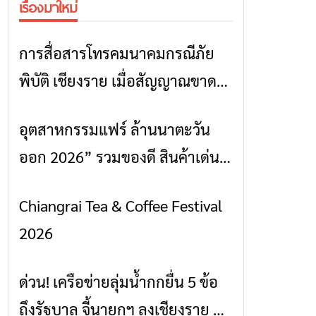
เรื่องมาใหม่
การสื่อสารโทรคมนาคมกรณีภัย
ข่าวเชียงราย
พิบัติ เชียงราย เมื่อสัญญาณขาด
การสื่อสารต้องไม่หยุด
อุตสาหกรรมแฟร์ ล้านนาตะวัน
ข่าวเชียงราย
ออก 2026” รวมของดี สินค้าเด่น
และเสน่ห์วัฒนธรรมจาก 4 จังหวัด
Chiangrai Tea & Coffee Festival
ข่าวเชียงราย
เชียงราย พะเยา แพร่ และน่าน
2026
พร้อมชมคอนเสิร์ตจากศิลปินชื่อ
ดังตลอด 5 วัน
ด่วน! เครือข่ายลุ่มน้ำกกยื่น 5 ข้อ
ข่าวเชียงราย
ถึงรัฐบาล จี้นายกฯ ลงเชียงราย แก้