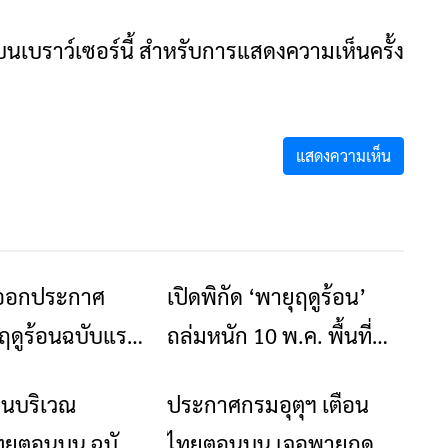
ันบนเบราว์เซอร์นี้ สำหรับการแสดงความเห็นครั้ง
 ออกประกาศ
เปิดพิกัด ‘พายุฤดูร้อน’
ข่าวเชียงราย
ข่าวเชียงราย
ุฤดูร้อนฉบับแรก
ถล่มหนัก 10 พ.ค. พื้นที่
บ 3-7 พ.ค.
ไหนอ่วมรีบเช็กเลย
อนบริเวณ
ประกาศกรมอุตุฯ เตือน
ข่าวเชียงราย
ข่าวเชียงราย
ยตอนบน ฉบับที่
ไทยตอนบน เจอพายุฤดู