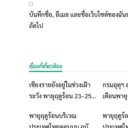
บันทึกชื่อ, อีเมล และชื่อเว็บไซต์ของฉ
ถัดไป
เรื่องที่เกี่ยวข้อง
เชียงรายยังอยู่ในช่วงเฝ้า
กรมอุตุฯ
ข่าวเชียงราย
ระวัง พายุฤดูร้อน 23–25
เตือนพาย
เม.ย. 69 มีโอกาสเกิดฝน
มีผลกระท
พายุฤดูร้อนบริเวณ
พายุฤดูร้
ข่าวเชียงราย
ฟ้าคะนอง ลมกระโชกแรง
ประเทศไทยตอนบน ฉบับที่
ประเทศไท