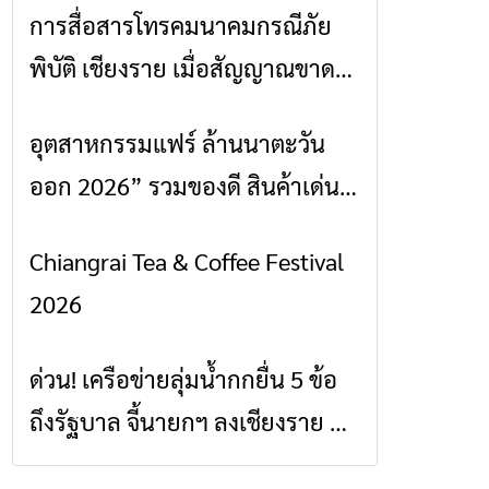
การสื่อสารโทรคมนาคมกรณีภัย
ข่าวเชียงราย
พิบัติ เชียงราย เมื่อสัญญาณขาด
การสื่อสารต้องไม่หยุด
อุตสาหกรรมแฟร์ ล้านนาตะวัน
ข่าวเชียงราย
ออก 2026” รวมของดี สินค้าเด่น
และเสน่ห์วัฒนธรรมจาก 4 จังหวัด
Chiangrai Tea & Coffee Festival
ข่าวเชียงราย
เชียงราย พะเยา แพร่ และน่าน
2026
พร้อมชมคอนเสิร์ตจากศิลปินชื่อ
ดังตลอด 5 วัน
ด่วน! เครือข่ายลุ่มน้ำกกยื่น 5 ข้อ
ข่าวเชียงราย
ถึงรัฐบาล จี้นายกฯ ลงเชียงราย แก้
วิกฤตสารปนเปื้อนต้นน้ำ