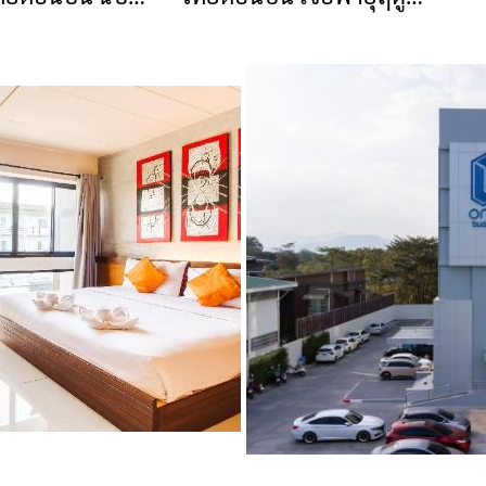
566)
ร้อน ฝนถล่ม ลูกเห็บตก