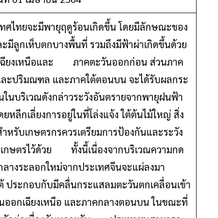
ทศไทยจะมีพายุฤดูร้อนเกิดขึ้น โดยมีลักษณะของ
เห็บตกบางพื้นที่ รวมถึงมีฟ้าผ่าเกิดขึ้นด้วย
กเฉียงเหนือและ ภาคตะวันออกก่อน ส่วนภาค
รและปริมณฑล และภาคใต้ตอนบน จะได้รับผลกระ
บริเวณดังกล่าวระวังอันตรายจากพายุฝนฟ้า
ีกเลี่ยงการอยู่ในที่โล่งแจ้ง ใต้ต้นไม้ใหญ่ สิ่ง
 สำหรับเกษตรกรควรเตรียมการป้องกันและระวัง
รเกษตรไว้ด้วย ทั้งนี้เนื่องจากบริเวณความกด
านกลางระลอกใหม่จากประเทศจีนจะแผ่ลงมา
ประกอบกับมีคลื่นกระแสลมตะวันตกเคลื่อนเข้า
ออกเฉียงเหนือ และภาคกลางตอนบน ในขณะที่