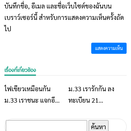
บันทึกชื่อ, อีเมล และชื่อเว็บไซต์ของฉันบน
เบราว์เซอร์นี้ สำหรับการแสดงความเห็นครั้งถัด
ไป
เรื่องที่เกี่ยวข้อง
ไฟเขียวเหมือนกัน
ม.33 เรารักกัน ลง
ข่าวเชียงราย
ข่าวเชียงราย
ม.33 เราชนะ แจกอีก
ทะเบียน 21
สองพัน บัตรคนจนเพิ่ม
ก.พ.-7มี.ค. 64 เงินเข้า
อีก 200
เป๋าตังครั้งแรก 22 มี.ค.
ค้นหา