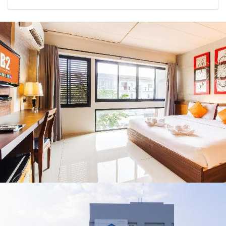
2026
รัฐบาล จี้นายกฯ ลง
จังหวัด เชียงราย
เชียงราย แก้วิกฤต
พะเยา แพร่ และ
สารปนเปื้อนต้นน้ำ
น่าน พร้อมชม
คอนเสิร์ตจากศิลปิน
ชื่อดังตลอด 5 วัน