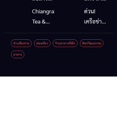
โทรคมนาคม
นาตะวัน
Chiangrai
ด่วน!
กรณีภัย
ออก
Tea &
เครือข่าย
พิบัติ
2026”
Coffee
ลุ่มน้ำกก
เชียงราย
รวมของดี
Festival
ยื่น 5 ข้อ
ข่าวเชียงราย
ท่องเที่ยว
ร้านอาหารที่พัก
ศิลปวัฒนธรรม
เมื่อ
สินค้าเด่น
2026
ถึงรัฐบาล
อาหาร
สัญญาณ
และเสน่ห์
จี้นายกฯ
ขาด การ
วัฒนธรรม
ลง
สื่อสาร
จาก 4
เชียงราย
ต้องไม่
จังหวัด
แก้วิกฤต
หยุด
เชียงราย
สารปน
พะเยา
เปื้อน