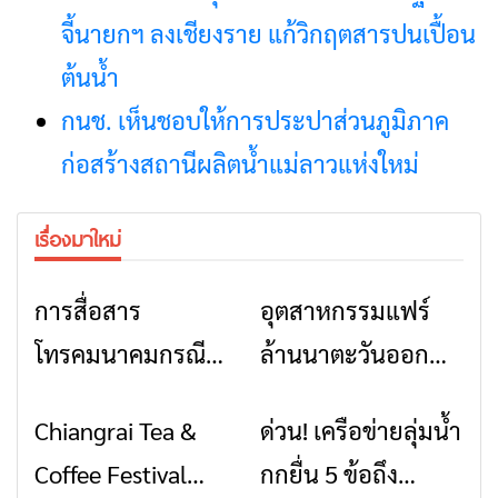
จี้นายกฯ ลงเชียงราย แก้วิกฤตสารปนเปื้อน
ต้นน้ำ
กนช. เห็นชอบให้การประปาส่วนภูมิภาค
ก่อสร้างสถานีผลิตน้ำแม่ลาวแห่งใหม่
เรื่องมาใหม่
การสื่อสาร
อุตสาหกรรมแฟร์
ข่าวเชียงราย
ข่าวเชียงราย
โทรคมนาคมกรณีภัย
ล้านนาตะวันออก
พิบัติ เชียงราย เมื่อ
2026” รวมของดี
Chiangrai Tea &
ด่วน! เครือข่ายลุ่มน้ำ
ข่าวเชียงราย
ข่าวเชียงราย
สัญญาณขาด การ
สินค้าเด่น และเสน่ห์
Coffee Festival
กกยื่น 5 ข้อถึง
สื่อสารต้องไม่หยุด
วัฒนธรรมจาก 4