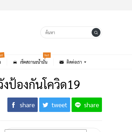
ot
hot
น
เช็คสถานะน้ำมัน
ติดต่อเรา
ะวังป้องกันโควิด19
share
tweet
share