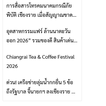
การสื่อสารโทรคมนาคมกรณีภัย
ข่าวเชียงราย
พิบัติ เชียงราย เมื่อสัญญาณขาด
การสื่อสารต้องไม่หยุด
อุตสาหกรรมแฟร์ ล้านนาตะวัน
ข่าวเชียงราย
ออก 2026” รวมของดี สินค้าเด่น
และเสน่ห์วัฒนธรรมจาก 4 จังหวัด
Chiangrai Tea & Coffee Festival
ข่าวเชียงราย
เชียงราย พะเยา แพร่ และน่าน
2026
พร้อมชมคอนเสิร์ตจากศิลปินชื่อ
ดังตลอด 5 วัน
ด่วน! เครือข่ายลุ่มน้ำกกยื่น 5 ข้อ
ข่าวเชียงราย
ถึงรัฐบาล จี้นายกฯ ลงเชียงราย แก้
วิกฤตสารปนเปื้อนต้นน้ำ