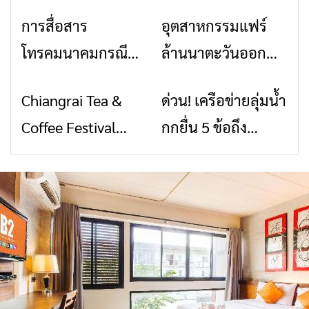
การสื่อสาร
อุตสาหกรรมแฟร์
ข่าวเชียงราย
ข่าวเชียงราย
โทรคมนาคมกรณีภัย
ล้านนาตะวันออก
พิบัติ เชียงราย เมื่อ
2026” รวมของดี
Chiangrai Tea &
ด่วน! เครือข่ายลุ่มน้ำ
ข่าวเชียงราย
ข่าวเชียงราย
สัญญาณขาด การ
สินค้าเด่น และเสน่ห์
Coffee Festival
กกยื่น 5 ข้อถึง
สื่อสารต้องไม่หยุด
วัฒนธรรมจาก 4
2026
รัฐบาล จี้นายกฯ ลง
จังหวัด เชียงราย
เชียงราย แก้วิกฤต
พะเยา แพร่ และ
สารปนเปื้อนต้นน้ำ
น่าน พร้อมชม
คอนเสิร์ตจากศิลปิน
ชื่อดังตลอด 5 วัน