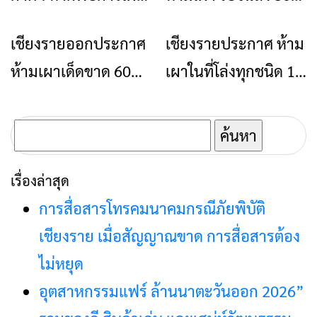
นอกเหนือที่กำหนด ให้
เมษายน 2566
เชียงรายออกประกาศ
เชียงรายประกาศ ห้าม
ข่าวเชียงราย
ข่าวเชียงราย
ดำเนินการตามกฏ
ห้ามเผาเด็ดขาด 60
เผาในที่โล่งทุกชนิด 15
หมายทันที ผู้แจ้ง
วัน ตั้งแต่ “15 ก.พ.
ก.พ -15 เม.ย 65
เบาะแสและมีการ
-15 เม.ย.66”
จับกุมดำเนินคดี รับ
ค้นหา
5,000 บาท กำหนด 1-
สำหรับ:
เรื่องล่าสุด
30 พ.ค.2567
การสื่อสารโทรคมนาคมกรณีภัยพิบัติ
เชียงราย เมื่อสัญญาณขาด การสื่อสารต้อง
ไม่หยุด
อุตสาหกรรมแฟร์ ล้านนาตะวันออก 2026”