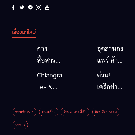
เรื่องมาใหม่
การ
อุตสาหกรรม
สื่อสาร
แฟร์ ล้าน
โทรคมนาคม
นาตะวัน
Chiangrai
ด่วน!
กรณีภัย
ออก
Tea &
เครือข่าย
พิบัติ
2026”
Coffee
ลุ่มน้ำกก
เชียงราย
รวมของดี
Festival
ยื่น 5 ข้อ
ข่าวเชียงราย
ท่องเที่ยว
ร้านอาหารที่พัก
ศิลปวัฒนธรรม
เมื่อ
สินค้าเด่น
2026
ถึงรัฐบาล
อาหาร
สัญญาณ
และเสน่ห์
จี้นายกฯ