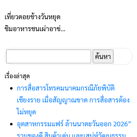
ที่ U Sky
ป์ปิ้งต้องลอง
เที่ยวดอยช้างวันหยุด
ท่องเที่ยว
ชิมอาหารชนเผ่าอาข่า
เที่ยวฟาร์มแกะ ชมวิว
สวย ดอยช้าง
ค้นหา
จ.เชียงราย
สำหรับ:
เรื่องล่าสุด
การสื่อสารโทรคมนาคมกรณีภัยพิบัติ
เชียงราย เมื่อสัญญาณขาด การสื่อสารต้อง
ไม่หยุด
อุตสาหกรรมแฟร์ ล้านนาตะวันออก 2026”
รวมของดี สินค้าเด่น และเสน่ห์วัฒนธรรม