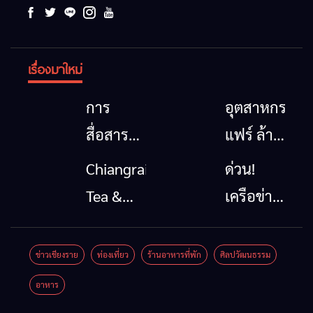
เรื่องมาใหม่
การ
อุตสาหกรรม
สื่อสาร
แฟร์ ล้าน
โทรคมนาคม
นาตะวัน
Chiangrai
ด่วน!
กรณีภัย
ออก
Tea &
เครือข่าย
พิบัติ
2026”
Coffee
ลุ่มน้ำกก
เชียงราย
รวมของดี
Festival
ยื่น 5 ข้อ
ข่าวเชียงราย
ท่องเที่ยว
ร้านอาหารที่พัก
ศิลปวัฒนธรรม
เมื่อ
สินค้าเด่น
2026
ถึงรัฐบาล
อาหาร
สัญญาณ
และเสน่ห์
จี้นายกฯ