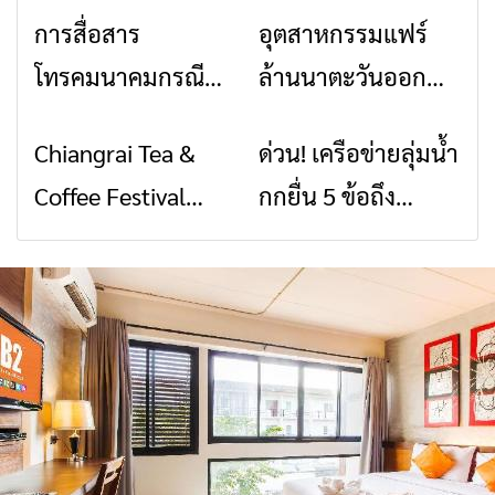
การสื่อสาร
อุตสาหกรรมแฟร์
ข่าวเชียงราย
ข่าวเชียงราย
โทรคมนาคมกรณีภัย
ล้านนาตะวันออก
พิบัติ เชียงราย เมื่อ
2026” รวมของดี
Chiangrai Tea &
ด่วน! เครือข่ายลุ่มน้ำ
ข่าวเชียงราย
ข่าวเชียงราย
สัญญาณขาด การ
สินค้าเด่น และเสน่ห์
Coffee Festival
กกยื่น 5 ข้อถึง
สื่อสารต้องไม่หยุด
วัฒนธรรมจาก 4
2026
รัฐบาล จี้นายกฯ ลง
จังหวัด เชียงราย
เชียงราย แก้วิกฤต
พะเยา แพร่ และ
สารปนเปื้อนต้นน้ำ
น่าน พร้อมชม
คอนเสิร์ตจากศิลปิน
ชื่อดังตลอด 5 วัน