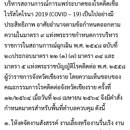
บริหารสถานการณ์การแพร่ระบาดของโรคติดเชื้อ
ไวรัสโคโรนา 2019 (COVID – 19) เป็นไปอย่างมี
ประสิทธิภาพ อาศัยอำนาจตามข้อกำหนดออกตาม
ความในมาตรา ๙ แห่งพระราชกำหนดการบริหาร
ราชการในสถานการณ์ฉุกเฉิน พ.ศ. ๒๕๔๘ ฉบับที่
๒๐ประกอบมาตรา ๒๒ (๑) (๗) มาตรา ๓๔ และ
มาตรา ๕ แห่งพระราชบัญญัติโรคติดต่อ พ.ศ. ๒๕๕๘
ผู้ว่าราชการจังหวัดเชียงราย โดยความเห็นชอบของ
คณะกรรมการโรคติดต่อจังหวัดเชียงราย ครั้งที่
๑๒/๒๕๖๔ เมื่อวันที่ ๒๘ เมษายน ๒๕๖๔ จึงมีคำสั่ง
กำหนดมาตรสำหรับพื้นที่ตำบลควบคุม ดังนี้
๑. ให้งดจัดงานสังสรรค์ งานเลี้ยงหรืองานรื่นเริง งาน