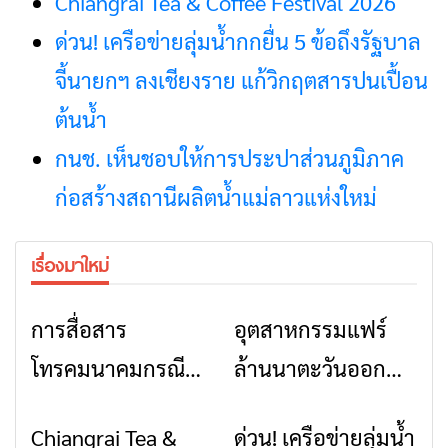
Chiangrai Tea & Coffee Festival 2026
ด่วน! เครือข่ายลุ่มน้ำกกยื่น 5 ข้อถึงรัฐบาล
จี้นายกฯ ลงเชียงราย แก้วิกฤตสารปนเปื้อน
ต้นน้ำ
กนช. เห็นชอบให้การประปาส่วนภูมิภาค
ก่อสร้างสถานีผลิตน้ำแม่ลาวแห่งใหม่
เรื่องมาใหม่
การสื่อสาร
อุตสาหกรรมแฟร์
ข่าวเชียงราย
ข่าวเชียงราย
โทรคมนาคมกรณีภัย
ล้านนาตะวันออก
พิบัติ เชียงราย เมื่อ
2026” รวมของดี
Chiangrai Tea &
ด่วน! เครือข่ายลุ่มน้ำ
ข่าวเชียงราย
ข่าวเชียงราย
สัญญาณขาด การ
สินค้าเด่น และเสน่ห์