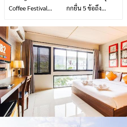
Coffee Festival
กกยื่น 5 ข้อถึง
สื่อสารต้องไม่หยุด
วัฒนธรรมจาก 4
2026
รัฐบาล จี้นายกฯ ลง
จังหวัด เชียงราย
เชียงราย แก้วิกฤต
พะเยา แพร่ และ
สารปนเปื้อนต้นน้ำ
น่าน พร้อมชม
คอนเสิร์ตจากศิลปิน
ชื่อดังตลอด 5 วัน