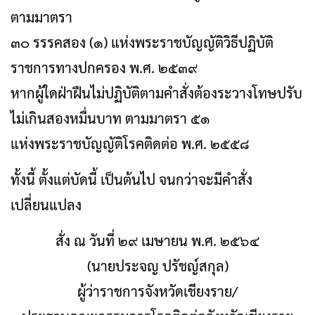
ตามมาตรา
๓๐ รรรคสอง (๑) แห่งพระราชบัญญัติวิธีปฏิบัติ
ราชการทางปกครอง พ.ศ. ๒๕๓๙
หากผู้ใดฝ่าฝืนไม่ปฏิบัติตามคำสั่งต้องระวางโทษปรับ
ไม่เกินสองหมื่นบาท ตามมาตรา ๕๑
แห่งพระราชบัญญัติโรคติดต่อ พ.ศ. ๒๕๕๘
ทั้งนี้ ตั้งแต่บัดนี้ เป็นต้นไป จนกว่าจะมีคำสั่ง
เปลี่ยนแปลง
สั่ง ณ วันที่ ๒๙ เมษายน พ.ศ. ๒๕๖๔
(นายประจญ ปรัชญ์สกุล)
ผู้ว่าราชการจังหวัดเชียงราย/