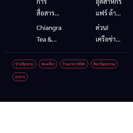
การ
อุตสาหกรรม
สื่อสาร
แฟร์ ล้าน
โทรคมนาคม
นาตะวัน
Chiangrai
ด่วน!
กรณีภัย
ออก
Tea &
เครือข่าย
พิบัติ
2026”
Coffee
ลุ่มน้ำกก
เชียงราย
รวมของดี
Festival
ยื่น 5 ข้อ
ข่าวเชียงราย
ท่องเที่ยว
ร้านอาหารที่พัก
ศิลปวัฒนธรรม
เมื่อ
สินค้าเด่น
2026
ถึงรัฐบาล
อาหาร
สัญญาณ
และเสน่ห์
จี้นายกฯ
ขาด การ
วัฒนธรรม
ลง
สื่อสาร
จาก 4
เชียงราย
ต้องไม่
จังหวัด
แก้วิกฤต
หยุด
เชียงราย
สารปน