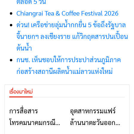
ตลอด 5 วัน
Chiangrai Tea & Coffee Festival 2026
ด่วน! เครือข่ายลุ่มน้ำกกยื่น 5 ข้อถึงรัฐบาล
จี้นายกฯ ลงเชียงราย แก้วิกฤตสารปนเปื้อน
ต้นน้ำ
กนช. เห็นชอบให้การประปาส่วนภูมิภาค
ก่อสร้างสถานีผลิตน้ำแม่ลาวแห่งใหม่
เรื่องมาใหม่
การสื่อสาร
อุตสาหกรรมแฟร์
ข่าวเชียงราย
ข่าวเชียงราย
โทรคมนาคมกรณีภัย
ล้านนาตะวันออก
พิบัติ เชียงราย เมื่อ
2026” รวมของดี