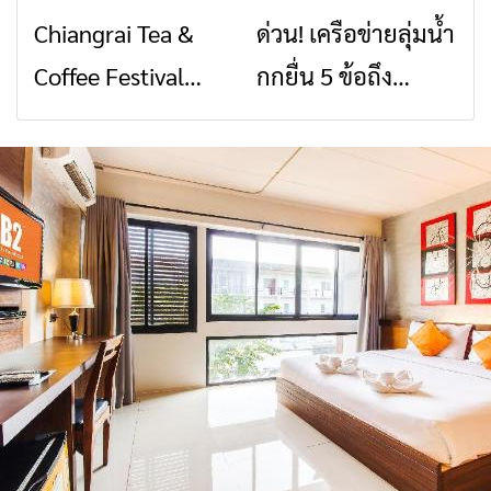
Chiangrai Tea &
ด่วน! เครือข่ายลุ่มน้ำ
ข่าวเชียงราย
ข่าวเชียงราย
สัญญาณขาด การ
สินค้าเด่น และเสน่ห์
Coffee Festival
กกยื่น 5 ข้อถึง
สื่อสารต้องไม่หยุด
วัฒนธรรมจาก 4
2026
รัฐบาล จี้นายกฯ ลง
จังหวัด เชียงราย
เชียงราย แก้วิกฤต
พะเยา แพร่ และ
สารปนเปื้อนต้นน้ำ
น่าน พร้อมชม
คอนเสิร์ตจากศิลปิน
ชื่อดังตลอด 5 วัน