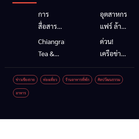
การ
อุตสาหกรรม
สื่อสาร
แฟร์ ล้าน
โทรคมนาคม
นาตะวัน
Chiangrai
ด่วน!
กรณีภัย
ออก
Tea &
เครือข่าย
พิบัติ
2026”
Coffee
ลุ่มน้ำกก
เชียงราย
รวมของดี
Festival
ยื่น 5 ข้อ
ข่าวเชียงราย
ท่องเที่ยว
ร้านอาหารที่พัก
ศิลปวัฒนธรรม
เมื่อ
สินค้าเด่น
2026
ถึงรัฐบาล
อาหาร
สัญญาณ
และเสน่ห์
จี้นายกฯ
ขาด การ
วัฒนธรรม
ลง
สื่อสาร
จาก 4
เชียงราย
ต้องไม่
จังหวัด
แก้วิกฤต