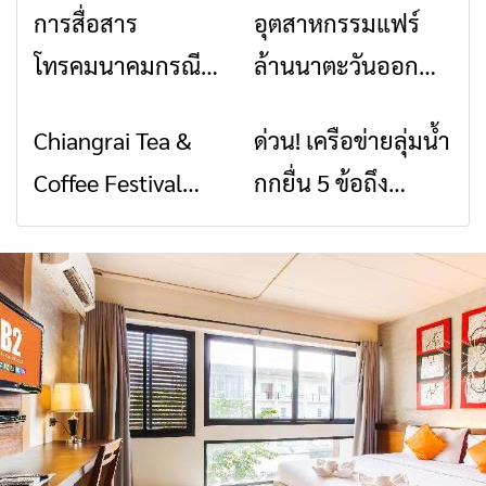
การสื่อสาร
อุตสาหกรรมแฟร์
ข่าวเชียงราย
ข่าวเชียงราย
โทรคมนาคมกรณีภัย
ล้านนาตะวันออก
พิบัติ เชียงราย เมื่อ
2026” รวมของดี
Chiangrai Tea &
ด่วน! เครือข่ายลุ่มน้ำ
ข่าวเชียงราย
ข่าวเชียงราย
สัญญาณขาด การ
สินค้าเด่น และเสน่ห์
Coffee Festival
กกยื่น 5 ข้อถึง
สื่อสารต้องไม่หยุด
วัฒนธรรมจาก 4
2026
รัฐบาล จี้นายกฯ ลง
จังหวัด เชียงราย
เชียงราย แก้วิกฤต
พะเยา แพร่ และ
สารปนเปื้อนต้นน้ำ
น่าน พร้อมชม
คอนเสิร์ตจากศิลปิน
ชื่อดังตลอด 5 วัน