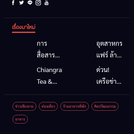
เรื่องมาใหม่
การ
อุตสาหกรรม
สื่อสาร
แฟร์ ล้าน
โทรคมนาคม
นาตะวัน
Chiangrai
ด่วน!
กรณีภัย
ออก
Tea &
เครือข่าย
พิบัติ
2026”
Coffee
ลุ่มน้ำกก
เชียงราย
รวมของดี
Festival
ยื่น 5 ข้อ
ข่าวเชียงราย
ท่องเที่ยว
ร้านอาหารที่พัก
ศิลปวัฒนธรรม
เมื่อ
สินค้าเด่น
2026
ถึงรัฐบาล
อาหาร
สัญญาณ
และเสน่ห์
จี้นายกฯ