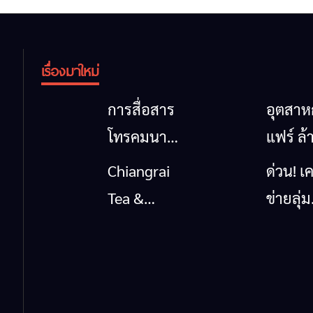
เรื่องมาใหม่
การสื่อสาร
อุตสา
โทรคมนาคม
แฟร์ ล้
กรณีภัย
นาตะวั
Chiangrai
ด่วน! เค
พิบัติ
ออก
Tea &
ข่ายลุ่ม
เชียงราย
2026” 
Coffee
กกยื่น 5
เมื่อ
ของดี
Festival
ถึงรัฐบา
สัญญาณ
สินค้าเ
2026
นายกฯ
ขาด การ
และเสน่
เชียงร