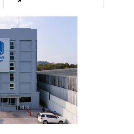
วิกฤตสารปนเปื้อนต้นน้ำ