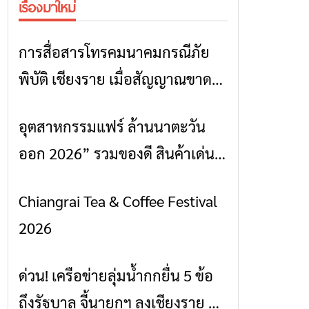
เรื่องมาใหม่
การสื่อสารโทรคมนาคมกรณีภัย
ข่าวเชียงราย
พิบัติ เชียงราย เมื่อสัญญาณขาด
การสื่อสารต้องไม่หยุด
อุตสาหกรรมแฟร์ ล้านนาตะวัน
ข่าวเชียงราย
ออก 2026” รวมของดี สินค้าเด่น
และเสน่ห์วัฒนธรรมจาก 4 จังหวัด
Chiangrai Tea & Coffee Festival
ข่าวเชียงราย
เชียงราย พะเยา แพร่ และน่าน
2026
พร้อมชมคอนเสิร์ตจากศิลปินชื่อ
ดังตลอด 5 วัน
ด่วน! เครือข่ายลุ่มน้ำกกยื่น 5 ข้อ
ข่าวเชียงราย
ถึงรัฐบาล จี้นายกฯ ลงเชียงราย แก้