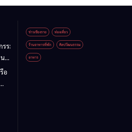
ข่าวเชียงราย
ท่องเที่ยว
หกรรม
ร้านอาหารที่พัก
ศิลปวัฒนธรรม
าน
อาหาร
น
รือ
น้ำ
รวม
 ข้อ
ล จี้
ด่น
 ลง
ห์
าย