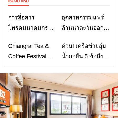
เรื่องมาใหม่
การสื่อสาร
อุตสาหกรรมแฟร์
ข่าวเชียงราย
ข่าวเชียงราย
โทรคมนาคมกรณี
ล้านนาตะวันออก
ภัยพิบัติ เชียงราย
2026” รวมของดี
Chiangrai Tea &
ด่วน! เครือข่ายลุ่ม
ข่าวเชียงราย
ข่าวเชียงราย
เมื่อสัญญาณขาด
สินค้าเด่น และ
Coffee Festival
น้ำกกยื่น 5 ข้อถึง
การสื่อสารต้องไม่
เสน่ห์วัฒนธรรม
2026
รัฐบาล จี้นายกฯ ลง
หยุด
จาก 4 จังหวัด
เชียงราย แก้วิกฤต
เชียงราย พะเยา
สารปนเปื้อนต้นน้ำ
แพร่ และน่าน
พร้อมชมคอนเสิร์ต
จากศิลปินชื่อดัง