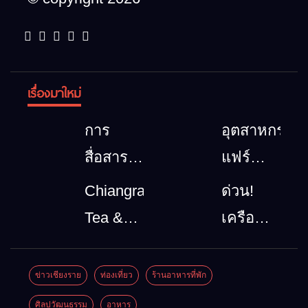
เรื่องมาใหม่
การ
อุตสาหกรรม
สื่อสาร
แฟร์
โทรคมนาคม
ล้านนา
Chiangrai
ด่วน!
กรณีภัย
ตะวัน
Tea &
เครือ
พิบัติ
ออก
Coffee
ข่ายลุ่ม
เชียงราย
2026”
Festival
น้ำกกยื่น
ข่าวเชียงราย
ท่องเที่ยว
ร้านอาหารที่พัก
เมื่อ
รวม
2026
5 ข้อถึง
ศิลปวัฒนธรรม
อาหาร