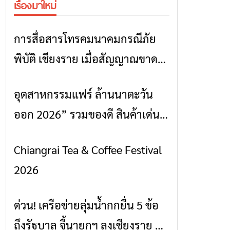
เรื่องมาใหม่
การสื่อสารโทรคมนาคมกรณีภัย
ข่าวเชียงราย
พิบัติ เชียงราย เมื่อสัญญาณขาด
การสื่อสารต้องไม่หยุด
อุตสาหกรรมแฟร์ ล้านนาตะวัน
ข่าวเชียงราย
ออก 2026” รวมของดี สินค้าเด่น
และเสน่ห์วัฒนธรรมจาก 4 จังหวัด
Chiangrai Tea & Coffee Festival
ข่าวเชียงราย
เชียงราย พะเยา แพร่ และน่าน
2026
พร้อมชมคอนเสิร์ตจากศิลปินชื่อ
ดังตลอด 5 วัน
ด่วน! เครือข่ายลุ่มน้ำกกยื่น 5 ข้อ
ข่าวเชียงราย
ถึงรัฐบาล จี้นายกฯ ลงเชียงราย แก้