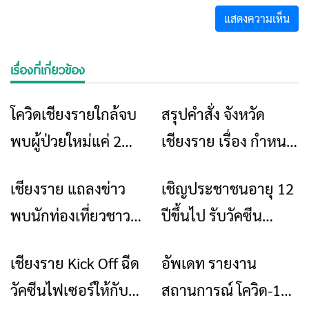
เรื่องที่เกี่ยวข้อง
โควิดเชียงรายใกล้จบ
สรุปคำสั่ง จังหวัด
ข่าวเชียงราย
ข่าวเชียงราย
พบผู้ป่วยใหม่แค่ 2
เชียงราย เรื่อง กำหนด
ราย
มาตรการป้องกันการ
เชียงราย แถลงข่าว
เชิญประชาชนอายุ 12
ข่าวเชียงราย
ข่าวเชียงราย
แพร่ระบาดของโรคติด
พบนักท่องเที่ยวชาว
ปีขึ้นไป รับวัคซีน
เชื้อไวรัสโคโรนา 2019
อังกฤษติด“โอมิค
ป้องกันโรคโควิด-19
เชียงราย Kick Off ฉีด
อัพเดท รายงาน
ข่าวเชียงราย
ข่าวเชียงราย
รอน”รายแรก
วัคซีนไฟเซอร์ให้กับ
สถานการณ์ โควิด-19