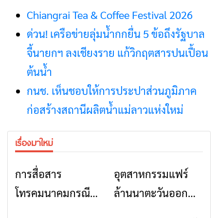
Chiangrai Tea & Coffee Festival 2026
ด่วน! เครือข่ายลุ่มน้ำกกยื่น 5 ข้อถึงรัฐบาล
จี้นายกฯ ลงเชียงราย แก้วิกฤตสารปนเปื้อน
ต้นน้ำ
กนช. เห็นชอบให้การประปาส่วนภูมิภาค
ก่อสร้างสถานีผลิตน้ำแม่ลาวแห่งใหม่
เรื่องมาใหม่
การสื่อสาร
อุตสาหกรรมแฟร์
ข่าวเชียงราย
ข่าวเชียงราย
โทรคมนาคมกรณีภัย
ล้านนาตะวันออก
พิบัติ เชียงราย เมื่อ
2026” รวมของดี