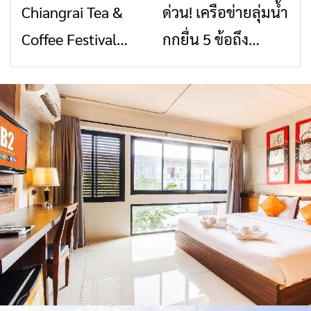
Chiangrai Tea &
ด่วน! เครือข่ายลุ่มน้ำ
ข่าวเชียงราย
ข่าวเชียงราย
สัญญาณขาด การ
สินค้าเด่น และเสน่ห์
Coffee Festival
กกยื่น 5 ข้อถึง
สื่อสารต้องไม่หยุด
วัฒนธรรมจาก 4
2026
รัฐบาล จี้นายกฯ ลง
จังหวัด เชียงราย
เชียงราย แก้วิกฤต
พะเยา แพร่ และ
สารปนเปื้อนต้นน้ำ
น่าน พร้อมชม
คอนเสิร์ตจากศิลปิน
ชื่อดังตลอด 5 วัน