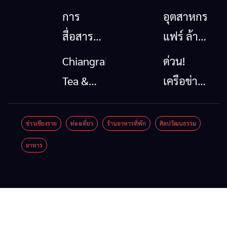
การ
อุตสาหกรรม
สื่อสาร
แฟร์ ล้าน
โทรคมนาคม
นาตะวัน
Chiangrai
ด่วน!
กรณีภัย
ออก
Tea &
เครือข่าย
พิบัติ
2026”
Coffee
ลุ่มน้ำกก
เชียงราย
รวมของดี
Festival
ยื่น 5 ข้อ
ข่าวเชียงราย
ท่องเที่ยว
ร้านอาหารที่พัก
ศิลปวัฒนธรรม
เมื่อ
สินค้าเด่น
2026
ถึงรัฐบาล
อาหาร
สัญญาณ
และเสน่ห์
จี้นายกฯ
ขาด การ
วัฒนธรรม
ลง
สื่อสาร
จาก 4
เชียงราย
ต้องไม่
จังหวัด
แก้วิกฤต