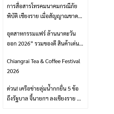
การสื่อสารโทรคมนาคมกรณีภัย
ข่าวเชียงราย
พิบัติ เชียงราย เมื่อสัญญาณขาด
การสื่อสารต้องไม่หยุด
อุตสาหกรรมแฟร์ ล้านนาตะวัน
ข่าวเชียงราย
ออก 2026” รวมของดี สินค้าเด่น
และเสน่ห์วัฒนธรรมจาก 4 จังหวัด
Chiangrai Tea & Coffee Festival
ข่าวเชียงราย
เชียงราย พะเยา แพร่ และน่าน
2026
พร้อมชมคอนเสิร์ตจากศิลปินชื่อ
ดังตลอด 5 วัน
ด่วน! เครือข่ายลุ่มน้ำกกยื่น 5 ข้อ
ข่าวเชียงราย
ถึงรัฐบาล จี้นายกฯ ลงเชียงราย แก้
วิกฤตสารปนเปื้อนต้นน้ำ