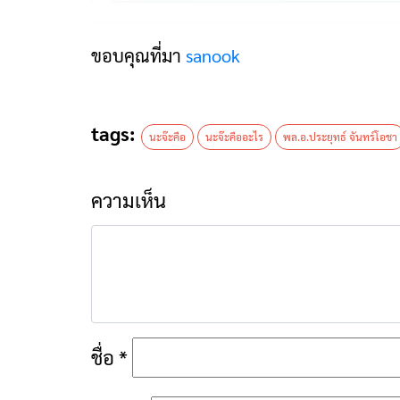
ขอบคุณที่มา
sanook
tags:
นะจ๊ะคือ
นะจ๊ะคืออะไร
พล.อ.ประยุทธ์ จันทร์โอชา
ความเห็น
ชื่อ
*