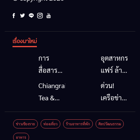
เรื่องมาใหม่
การ
อุตสาหกรรม
สื่อสาร
แฟร์ ล้าน
โทรคมนาคม
นาตะวัน
Chiangrai
ด่วน!
กรณีภัย
ออก
Tea &
เครือข่าย
พิบัติ
2026”
Coffee
ลุ่มน้ำกก
เชียงราย
รวมของดี
Festival
ยื่น 5 ข้อ
ข่าวเชียงราย
ท่องเที่ยว
ร้านอาหารที่พัก
ศิลปวัฒนธรรม
เมื่อ
สินค้าเด่น
2026
ถึงรัฐบาล
อาหาร