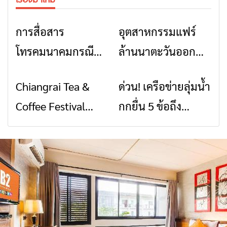
การสื่อสาร
อุตสาหกรรมแฟร์
ข่าวเชียงราย
ข่าวเชียงราย
โทรคมนาคมกรณีภัย
ล้านนาตะวันออก
พิบัติ เชียงราย เมื่อ
2026” รวมของดี
Chiangrai Tea &
ด่วน! เครือข่ายลุ่มน้ำ
ข่าวเชียงราย
ข่าวเชียงราย
สัญญาณขาด การ
สินค้าเด่น และเสน่ห์
Coffee Festival
กกยื่น 5 ข้อถึง
สื่อสารต้องไม่หยุด
วัฒนธรรมจาก 4
2026
รัฐบาล จี้นายกฯ ลง
จังหวัด เชียงราย
เชียงราย แก้วิกฤต
พะเยา แพร่ และ
สารปนเปื้อนต้นน้ำ
น่าน พร้อมชม
คอนเสิร์ตจากศิลปิน
ชื่อดังตลอด 5 วัน