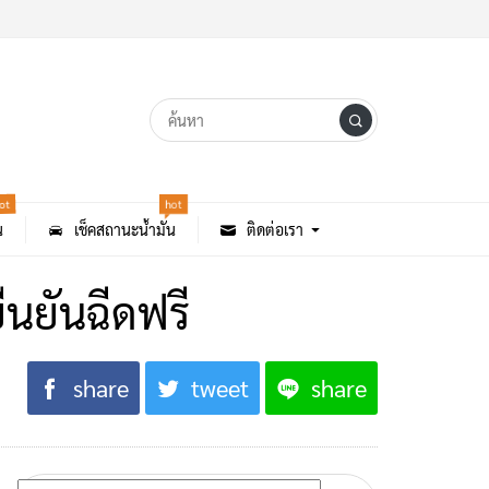
ot
hot
น
เช็คสถานะน้ำมัน
ติดต่อเรา
ืนยันฉีดฟรี
share
tweet
share