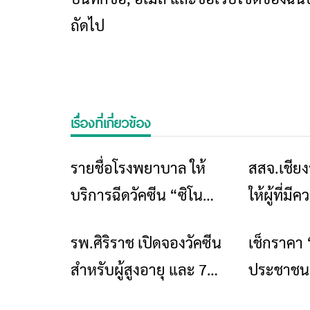
ถัดไป
เรื่องที่เกี่ยวข้อง
รายชื่อโรงพยาบาล ให้
สสจ.เชีย
ข่าวเชียงราย
บริการฉีดวัคซีน “ซิโน
ให้ผู้ที่ม
ฟาร์ม”เช็กที่นี่!
วัคซีนซิโ
รพ.ศิริราช เปิดจองวัคซีน
เช็กราคา
ข่าวเชียงราย
เข็ม2
สำหรับผู้สูงอายุ และ 7
ประชาชน”
กลุ่มโรคเสี่ยง
คนแรก เริ่