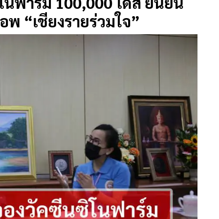
ิโนฟาร์ม 100,000 โดส ยืนยัน
แอพ “เชียงรายร่วมใจ”