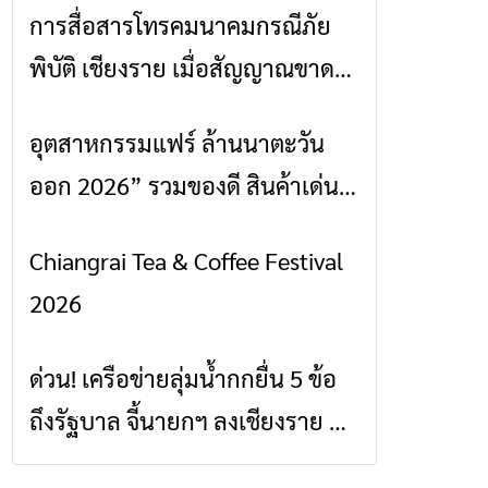
การสื่อสารโทรคมนาคมกรณีภัย
ข่าวเชียงราย
พิบัติ เชียงราย เมื่อสัญญาณขาด
การสื่อสารต้องไม่หยุด
อุตสาหกรรมแฟร์ ล้านนาตะวัน
ข่าวเชียงราย
ออก 2026” รวมของดี สินค้าเด่น
และเสน่ห์วัฒนธรรมจาก 4 จังหวัด
Chiangrai Tea & Coffee Festival
ข่าวเชียงราย
เชียงราย พะเยา แพร่ และน่าน
2026
พร้อมชมคอนเสิร์ตจากศิลปินชื่อ
ดังตลอด 5 วัน
ด่วน! เครือข่ายลุ่มน้ำกกยื่น 5 ข้อ
ข่าวเชียงราย
ถึงรัฐบาล จี้นายกฯ ลงเชียงราย แก้
วิกฤตสารปนเปื้อนต้นน้ำ