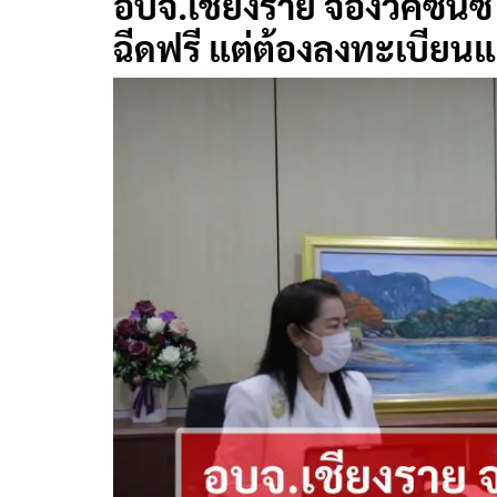
อบจ.เชียงราย จองวัคซีนซ
ฉีดฟรี แต่ต้องลงทะเบียน